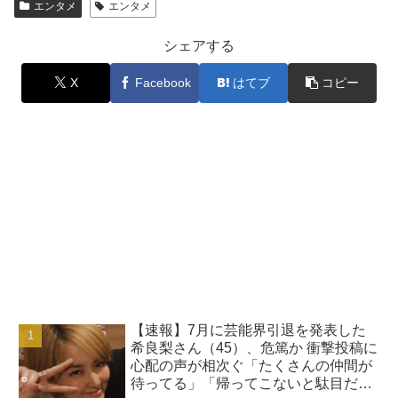
エンタメ
エンタメ
シェアする
X
Facebook
はてブ
コピー
【速報】7月に芸能界引退を発表した
希良梨さん（45）、危篤か 衝撃投稿に
心配の声が相次ぐ「たくさんの仲間が
待ってる」「帰ってこないと駄目だ