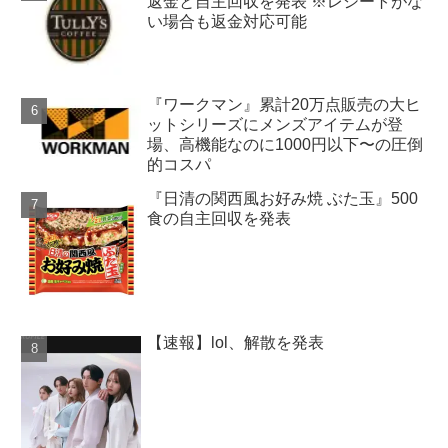
返金と自主回収を発表 ※レシートがな
い場合も返金対応可能
『ワークマン』累計20万点販売の大ヒ
ットシリーズにメンズアイテムが登
場、高機能なのに1000円以下〜の圧倒
的コスパ
『日清の関西風お好み焼 ぶた玉』500
食の自主回収を発表
【速報】lol、解散を発表