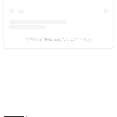
木本武宏(@tkokimoto)がシェアした投稿