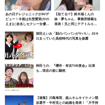
あの日テレジェニックがAVデ
【似てる!?】鈴木福くんの
ビュー！今後は矢埜愛茉(やの
妹・夢ちゃん、事務所移籍を
えま)に改名しセクシー女優と
発表！兄と同じテアトルエン
して活動
ターテイメントへ
深田えいみ「顔のパンパンがヤバい」20キ
ロ太っていた高校時代の写真を披露
神田うの、『櫻井・有吉THE夜会』出演
も…現在の姿に騒然
【速報】川島海荷、超ムキムキイケメン競
泳選手・中村克との結婚を発表！「片手持