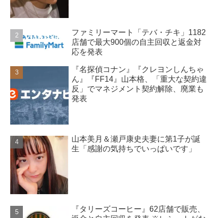
よ」
ファミリーマート「テバ・チキ」1182
店舗で最大900個の自主回収と返金対
応を発表
『名探偵コナン』『クレヨンしんちゃ
ん』『FF14』山本格、「重大な契約違
反」でマネジメント契約解除、廃業も
発表
山本美月＆瀬戸康史夫妻に第1子が誕
生「感謝の気持ちでいっぱいです」
『タリーズコーヒー』62店舗で販売、