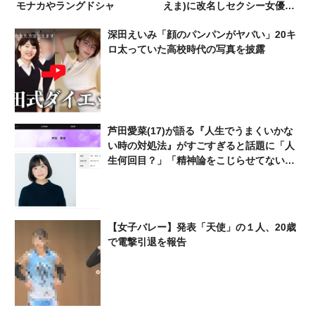
モナカやラングドシャ
えま)に改名しセクシー女優と
して活動
深田えいみ「顔のパンパンがヤバい」20キ
ロ太っていた高校時代の写真を披露
芦田愛菜(17)が語る『人生でうまくいかな
い時の対処法』がすごすぎると話題に「人
生何回目？」「精神論をこじらせてない
か？」
【女子バレー】発表「天使」の１人、20歳
で電撃引退を報告