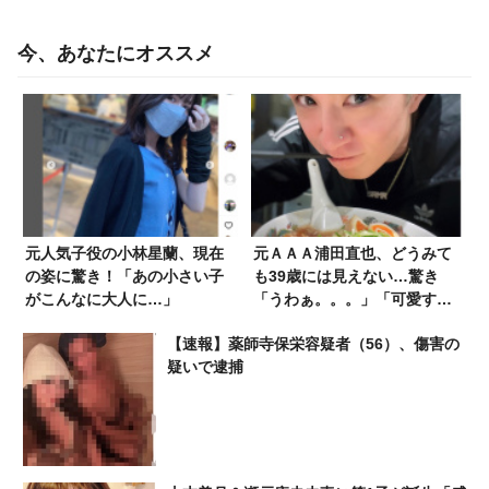
今、あなたにオススメ
元人気子役の小林星蘭、現在
元ＡＡＡ浦田直也、どうみて
の姿に驚き！「あの小さい子
も39歳には見えない…驚き
がこんなに大人に…」
「うわぁ。。。」「可愛すぎ
ます」
【速報】薬師寺保栄容疑者（56）、傷害の
疑いで逮捕