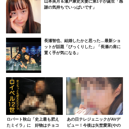
山本美月＆瀬戸康史夫妻に第1子が誕生「感
謝の気持ちでいっぱいです」
長瀬智也、結婚したかと思った…最新ショ
ットが話題「びっくりした」「長瀬の肩に
置く手が気になる」
ロバート秋山「史上最も肥え
あの日テレジェニックがAVデ
たミイラ」に 好物はチョコ
ビュー！今後は矢埜愛茉(やの