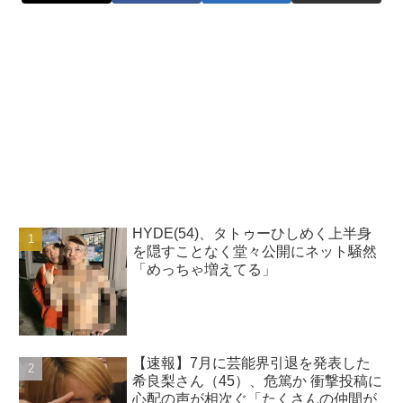
HYDE(54)、タトゥーひしめく上半身
を隠すことなく堂々公開にネット騒然
「めっちゃ増えてる」
【速報】7月に芸能界引退を発表した
希良梨さん（45）、危篤か 衝撃投稿に
心配の声が相次ぐ「たくさんの仲間が