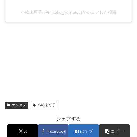
小松未可子(@mikako_komatsu)がシェアした投稿
エンタメ
小松未可子
シェアする
X
Facebook
はてブ
コピー