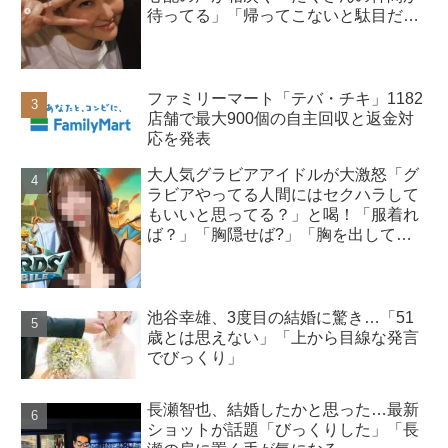
待ってる」「帰ってこないと駄目だ
よ」
ファミリーマート「テバ・チキ」1182
店舗で最大900個の自主回収と返金対
応を発表
大人気グラビアアイドルが大激怒「グ
ラビアやってる人間にはセクハラして
もいいと思ってる？」と喝！「服着れ
ば？」「胸隠せば?」「胸を出してゲ
ーム実況する意味」
池谷幸雄、3度目の結婚に驚き…「51
歳とは思えない」「上から目線な発言
でびっくり」
長瀬智也、結婚したかと思った…最新
ショットが話題「びっくりした」「長