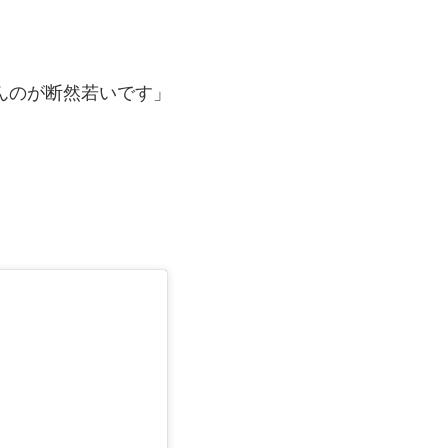
んのが断然若いです」
」
。