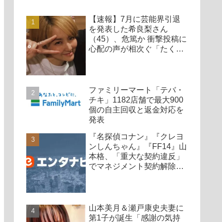
【速報】7月に芸能界引退
を発表した希良梨さん
（45）、危篤か 衝撃投稿に
心配の声が相次ぐ「たくさ
んの仲間が待ってる」「帰
ってこないと駄目だよ」
ファミリーマート「テバ・
チキ」1182店舗で最大900
個の自主回収と返金対応を
発表
『名探偵コナン』『クレヨ
ンしんちゃん』『FF14』山
本格、「重大な契約違反」
でマネジメント契約解除、
廃業も発表
山本美月＆瀬戸康史夫妻に
第1子が誕生「感謝の気持