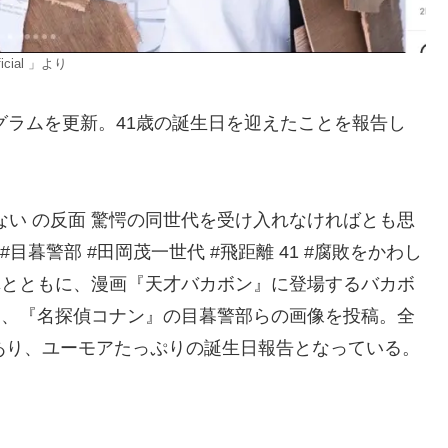
cial 」より
グラムを更新。41歳の誕生日を迎えたことを報告し
ない の反面 驚愕の同世代を受け入れなければとも思
#目暮警部 #田岡茂一世代 #飛距離 41 #腐敗をかわし
真とともに、漫画『天才バカボン』に登場するバカボ
茂一、『名探偵コナン』の目暮警部らの画像を投稿。全
あり、ユーモアたっぷりの誕生日報告となっている。