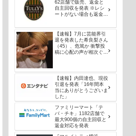
62店舗で販売、返金と
自主回収を発表 ※レシ
ートがない場合も返金対
応可能
【速報】7月に芸能界引
退を発表した希良梨さん
（45）、危篤か 衝撃投
稿に心配の声が相次ぐ
「たくさんの仲間が待っ
てる」「帰ってこないと
駄目だよ」
【速報】内田達也、現役
引退を発表「16年間本
当にありがとうございま
した」
ファミリーマート「テ
バ・チキ」1182店舗で
最大900個の自主回収と
返金対応を発表