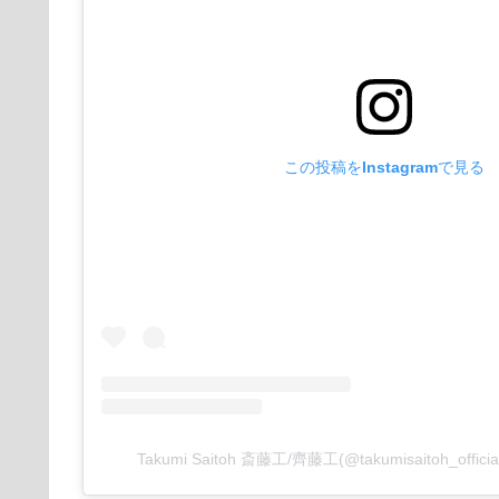
この投稿をInstagramで見る
Takumi Saitoh 斎藤工/齊藤工(@takumisaitoh_of