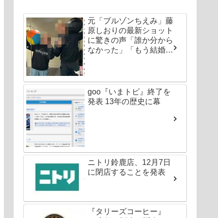
元「ブルゾンちえみ」藤
原しおりの最新ショット
に驚きの声「誰か分から
なかった」「もう結婚し
ちゃいなよ」
goo『いまトピ』終了を
発表 13年の歴史に幕
ニトリ鈴鹿店、12月7日
に閉店することを発表
『タリーズコーヒー』