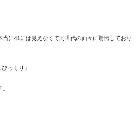
本当に41には見えなくて同世代の面々に驚愕しており
…びっくり」
す」