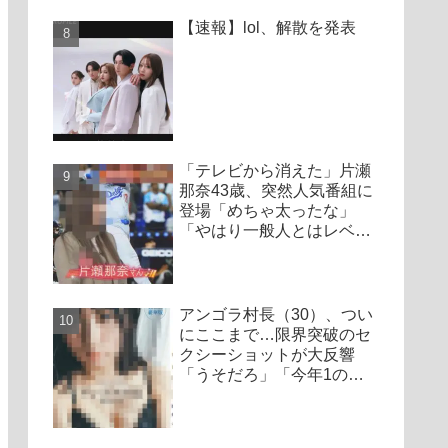
【速報】lol、解散を発表
「テレビから消えた」片瀬
那奈43歳、突然人気番組に
登場「めちゃ太ったな」
「やはり一般人とはレベル
が違う」
アンゴラ村長（30）、つい
にここまで…限界突破のセ
クシーショットが大反響
「うそだろ」「今年1の衝
撃かも」