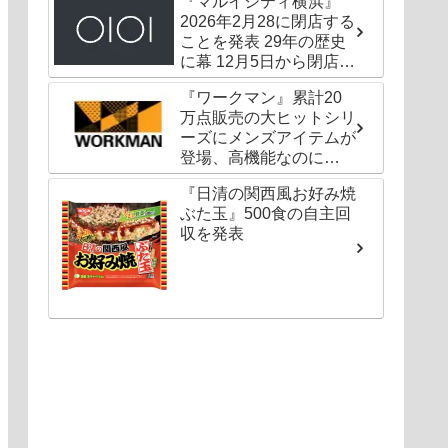
『マルイシティ横浜』
2026年2月28に閉店する
ことを発表 29年の歴史
に幕 12月5日から閉店セ
ールも
『ワークマン』累計20
万点販売の大ヒットシリ
ーズにメンズアイテムが
登場、高機能なのに
1000円以下〜の圧倒的
『日清の関西風お好み焼
コスパ
ぶた玉』500食の自主回
収を発表