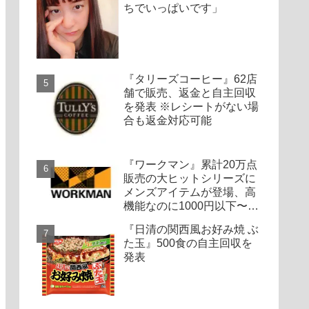
ちでいっぱいです」
『タリーズコーヒー』62店
舗で販売、返金と自主回収
を発表 ※レシートがない場
合も返金対応可能
『ワークマン』累計20万点
販売の大ヒットシリーズに
メンズアイテムが登場、高
機能なのに1000円以下〜の
圧倒的コスパ
『日清の関西風お好み焼 ぶ
た玉』500食の自主回収を
発表