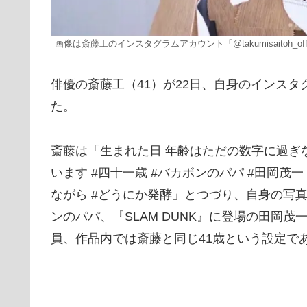
画像は斎藤工のインスタグラムアカウント「@takumisaitoh_offi
俳優の斎藤工（41）が22日、自身のインスタ
た。
斎藤は「生まれた日 年齢はただの数字に過ぎ
います #四十一歳 #バカボンのパパ #田岡茂一 
ながら #どうにか発酵」とつづり、自身の写
ンのパパ、『SLAM DUNK』に登場の田岡
員、作品内では斎藤と同じ41歳という設定で