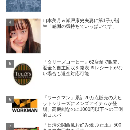
山本美月＆瀬戸康史夫妻に第1子が誕
生「感謝の気持ちでいっぱいです」
『タリーズコーヒー』62店舗で販売、
返金と自主回収を発表 ※レシートがな
い場合も返金対応可能
『ワークマン』累計20万点販売の大ヒ
ットシリーズにメンズアイテムが登
場、高機能なのに1000円以下〜の圧倒
的コスパ
『日清の関西風お好み焼 ぶた玉』500