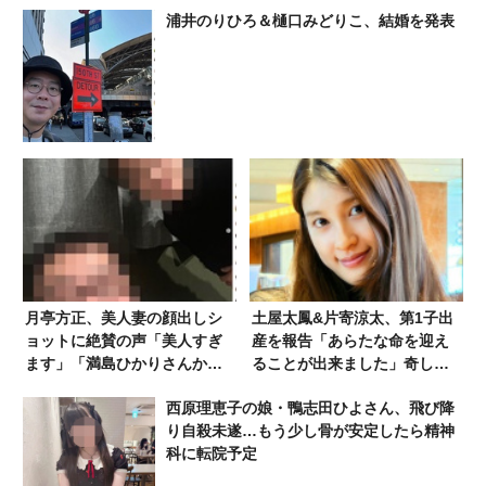
浦井のりひろ＆樋口みどりこ、結婚を発表
月亭方正、美人妻の顔出しシ
土屋太鳳&片寄涼太、第1子出
ョットに絶賛の声「美人すぎ
産を報告「あらたな命を迎え
ます」「満島ひかりさんかと
ることが出来ました」奇しく
思いました」
も片寄の誕生日に
西原理恵子の娘・鴨志田ひよさん、飛び降
り自殺未遂…もう少し骨が安定したら精神
科に転院予定