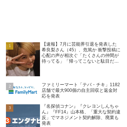
【速報】7月に芸能界引退を発表した
希良梨さん（45）、危篤か 衝撃投稿に
心配の声が相次ぐ「たくさんの仲間が
待ってる」「帰ってこないと駄目だ
よ」
ファミリーマート「テバ・チキ」1182
店舗で最大900個の自主回収と返金対
応を発表
『名探偵コナン』『クレヨンしんちゃ
ん』『FF14』山本格、「重大な契約違
反」でマネジメント契約解除、廃業も
発表