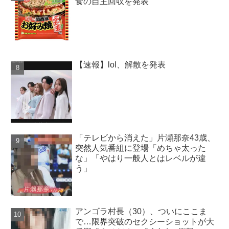
食の自主回収を発表
【速報】lol、解散を発表
「テレビから消えた」片瀬那奈43歳、
突然人気番組に登場「めちゃ太った
な」「やはり一般人とはレベルが違
う」
アンゴラ村長（30）、ついにここま
で…限界突破のセクシーショットが大