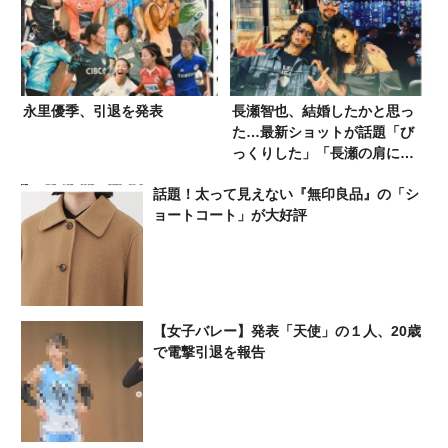
永里優季、引退を発表
長瀬智也、結婚したかと思っ
た…最新ショットが話題「び
っくりした」「長瀬の肩に置
く手が気になる」
話題！太って見えない『無印良品』の「シ
ョートコート」が大好評
【女子バレー】発表「天使」の１人、20歳
で電撃引退を報告