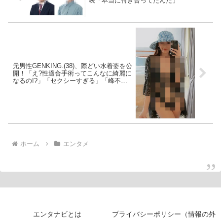
表「本当に付き合ってたんだ」
元男性GENKING.(38)、際どい水着姿を公
開！「え?性適合手術ってこんなに綺麗に
なるの!?」「セクシーすぎる」「峰不二
子実写」「谷間を書いてる?」
ホーム
エンタメ
エンタナビとは
プライバシーポリシー（情報の外