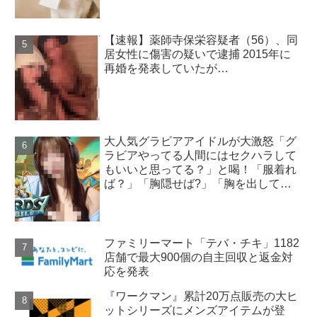
【速報】薬師寺保栄容疑者（56）、同
居女性に傷害の疑いで逮捕 2015年に
再婚を発表していたが…
大人気グラビアアイドルが大激怒「グ
ラビアやってる人間にはセクハラして
もいいと思ってる？」と喝！「服着れ
ば？」「胸隠せば?」「胸を出してゲ
ーム実況する意味」
ファミリーマート「テバ・チキ」1182
店舗で最大900個の自主回収と返金対
応を発表
『ワークマン』累計20万点販売の大ヒ
ットシリーズにメンズアイテムが登