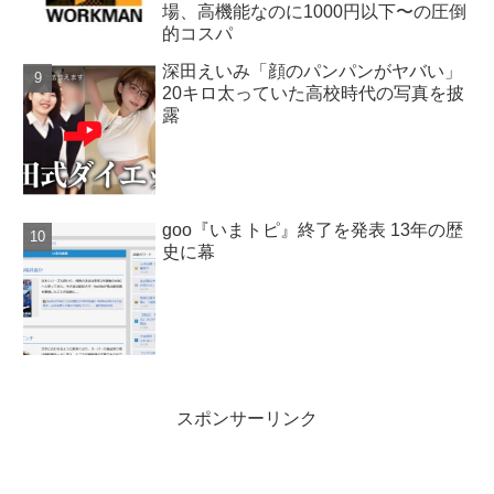
場、高機能なのに1000円以下〜の圧倒
的コスパ
深田えいみ「顔のパンパンがヤバい」
20キロ太っていた高校時代の写真を披
露
goo『いまトピ』終了を発表 13年の歴
史に幕
スポンサーリンク