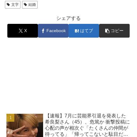
文字
結婚
シェアする
X
Facebook
はてブ
コピー
【速報】7月に芸能界引退を発表した
希良梨さん（45）、危篤か 衝撃投稿に
心配の声が相次ぐ「たくさんの仲間が
待ってる」「帰ってこないと駄目だ