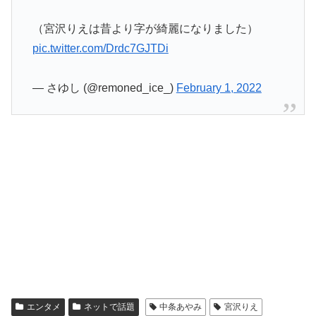
（宮沢りえは昔より字が綺麗になりました）
pic.twitter.com/Drdc7GJTDi
— さゆし (@remoned_ice_)
February 1, 2022
エンタメ
ネットで話題
中条あやみ
宮沢りえ