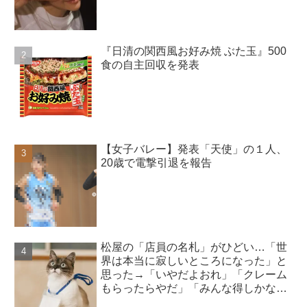
よ」
『日清の関西風お好み焼 ぶた玉』500
食の自主回収を発表
【女子バレー】発表「天使」の１人、
20歳で電撃引退を報告
松屋の「店員の名札」がひどい…「世
界は本当に寂しいところになった」と
思った→「いやだよおれ」「クレーム
もらったらやだ」「みんな得しかな
い」