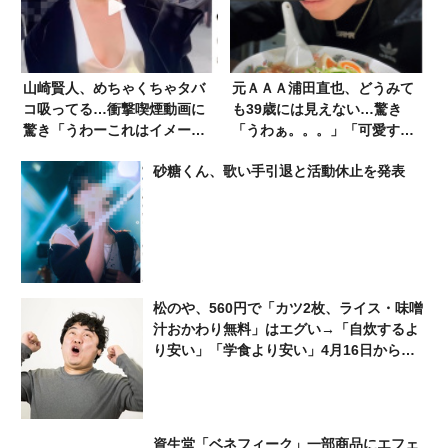
山崎賢人、めちゃくちゃタバ
元ＡＡＡ浦田直也、どうみて
コ吸ってる…衝撃喫煙動画に
も39歳には見えない…驚き
驚き「うわーこれはイメージ
「うわぁ。。。」「可愛すぎ
ダウン」「かっこよすぎ」
ます」
砂糖くん、歌い手引退と活動休止を発表
松のや、560円で「カツ2枚、ライス・味噌
汁おかわり無料」はエグい→「自炊するよ
り安い」「学食より安い」4月16日から
「さらにエグい」
資生堂「ベネフィーク」一部商品にエフェ