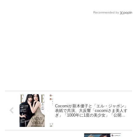
Recommended by
Cocomiが新木優子と「エル・ジャポン」
表紙で共演、大反響「cocomiさま美人す
ぎ」「1000年に1度の美少女」「公開処
刑」「ちょっと酷」「松本明子か宇多田
ヒカルにしか見えない」「日村さんだ」