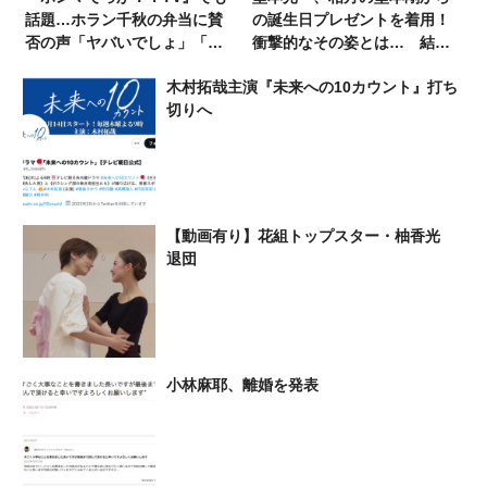
話題…ホラン千秋の弁当に賛
の誕生日プレゼントを着用！
否の声「ヤバいでしょ」「こ
衝撃的なその姿とは… 結婚
れ弁当じゃない」「全然あ
の祝福も
木村拓哉主演『未来への10カウント』打ち
り」工藤静香の料理との『共
切りへ
通点』も！？
【動画有り】花組トップスター・柚香光
退団
小林麻耶、離婚を発表