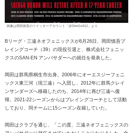
画像は岡田慎吾のツイッターアカウント「@ShinGo912」より
Bリーグ・三遠ネオフェニックスが6月26日、岡田慎吾プ
レイングコーチ（39）の現役引退と、株式会社フェニッ
クスのSAN-EN アンバサダーへの就任を発表した。
岡田は群馬県桐生市出身。2006年にオーエスジーフェニ
ックス東三河（現三遠）へ入団し、2012年に群馬クレイ
ンサンダーズへ移籍したのち、2014年に再び三遠へ復
帰。2021-22シーズンからはプレイングコーチとして活動
しており、同チームに15シーズン在籍していた。
岡田はクラブを通じ、「この度、三遠ネオフェニックスの