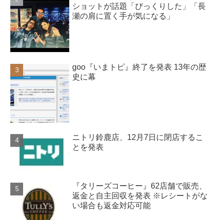
ショットが話題「びっくりした」「長
瀬の肩に置く手が気になる」
goo『いまトピ』終了を発表 13年の歴
史に幕
ニトリ鈴鹿店、12月7日に閉店するこ
とを発表
『タリーズコーヒー』62店舗で販売、
返金と自主回収を発表 ※レシートがな
い場合も返金対応可能