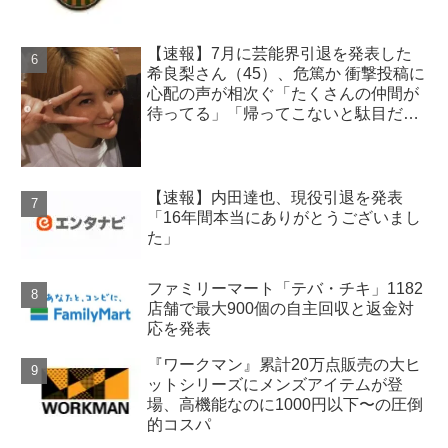
【速報】7月に芸能界引退を発表した
希良梨さん（45）、危篤か 衝撃投稿に
心配の声が相次ぐ「たくさんの仲間が
待ってる」「帰ってこないと駄目だ
よ」
【速報】内田達也、現役引退を発表
「16年間本当にありがとうございまし
た」
ファミリーマート「テバ・チキ」1182
店舗で最大900個の自主回収と返金対
応を発表
『ワークマン』累計20万点販売の大ヒ
ットシリーズにメンズアイテムが登
場、高機能なのに1000円以下〜の圧倒
的コスパ