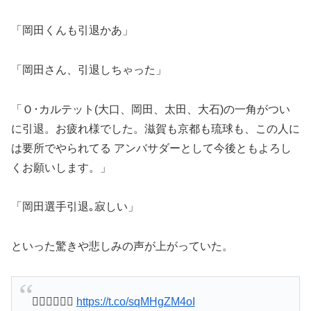
「岡田くんも引退かあ」
「岡田さん、引退しちゃった」
「Ｏ･カルテット(大口、岡田、太田、大石)の一角がつい
に引退。お疲れ様でした。滋賀も京都も琉球も、この人に
は要所でやられてる アンバサダーとして今後ともよろし
くお願いします。」
「岡田選手引退｡寂しい」
といった驚きや悲しみの声が上がっていた。
🙇‍♂️🙇‍♂️🙇‍♂️
https://t.co/sqMHgZM4oI