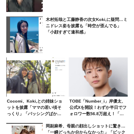
木村拓哉と工藤静香の次女Koki,に疑問…ミ
ニドレス姿を披露も「時空が歪んでる」
「小顔すぎて違和感」
Cocomi、Koki,との姉妹ショ
TOBE「Number_i」岸優太、
ットを披露「ママの若い頃そ
公式Xを開設！わずか半日でフ
っくり」「バッシングばかり
ォロワー数56.8万超え！「フ
されてかわいそう」の声
ォローありがとうございまー
岡副麻希、母親の顔出しショットに驚き…
す！！！！仕事な
「一瞬どっちか分からなかった」「ビック
う！！！！」