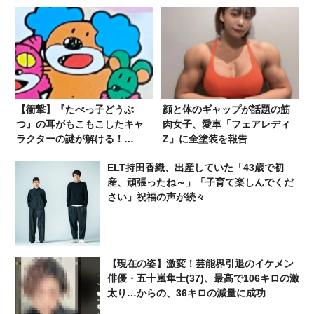
【衝撃】『たべっ子どうぶ
顔と体のギャップが話題の筋
つ』の耳がもこもこしたキャ
肉女子、愛車「フェアレディ
ラクターの謎が解ける！
Z」に全塗装を報告
「ぇ？！いぬじゃなかったん
ELT持田香織、出産していた「43歳で初
かコイツ？！？！」
産、頑張ったね～」「子育て楽しんでくだ
さい」祝福の声が続々
【現在の姿】激変！芸能界引退のイケメン
俳優・五十嵐隼士(37)、最高で106キロの激
太り…からの、36キロの減量に成功