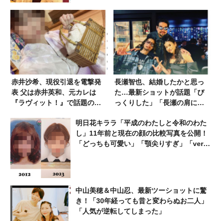
赤井沙希、現役引退を電撃発
長瀬智也、結婚したかと思っ
表 父は赤井英和、元カレは
た…最新ショットが話題「び
『ラヴィット！』で話題の人
っくりした」「長瀬の肩に置
気タレント
く手が気になる」
明日花キララ「平成のわたしと令和のわた
し」11年前と現在の顔の比較写真を公開！
「どっちも可愛い」「顎尖りすぎ」「ver.
いくつだよ」
中山美穂＆中山忍、最新ツーショットに驚
き！「30年経っても昔と変わらぬお二人」
「人気が逆転してしまった」