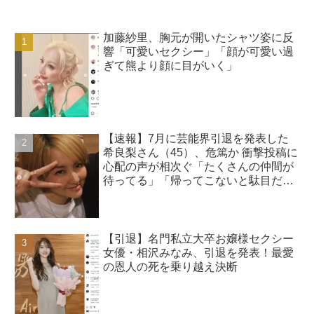
加藤紗里、胸元が開いたシャツ姿に反
響「可愛いセクシー」「顔が可愛い過
ぎて熊より顔に目がいく」
【速報】7月に芸能界引退を発表した
希良梨さん（45）、危篤か 衝撃投稿に
心配の声が相次ぐ「たくさんの仲間が
待ってる」「帰ってこないと駄目だ
よ」
【引退】名門私立大卒お嬢様セクシー
女優・相沢みなみ、引退を発表！最愛
の恩人の死を乗り越え決断