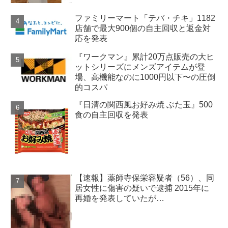
ファミリーマート「テバ・チキ」1182
店舗で最大900個の自主回収と返金対
応を発表
『ワークマン』累計20万点販売の大ヒ
ットシリーズにメンズアイテムが登
場、高機能なのに1000円以下〜の圧倒
的コスパ
『日清の関西風お好み焼 ぶた玉』500
食の自主回収を発表
【速報】薬師寺保栄容疑者（56）、同
居女性に傷害の疑いで逮捕 2015年に
再婚を発表していたが…