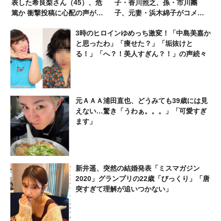
表した希良梨さん（45）、危
子・香川照之、孫・市川團
篤か 衝撃投稿に心配の声が相
子、元妻・浜木綿子がコメン
次ぐ「たくさんの仲間が待っ
ト発表 甥・市川猿之助から
3時のヒロインゆめっち激変！「中島美嘉か
てる」「帰ってこないと駄目
は…
と思ったわ」「痩せた？」「垢抜けと
だよ」
る！」「へ？！美人すぎん？！」の声続々
元ＡＡＡ浦田直也、どうみても39歳には見
えない…驚き「うわぁ。。。」「可愛すぎ
ます」
新井遥、突然の結婚発表「ミスマガジン
2020」グランプリの22歳「びっくり」「唐
突すぎて理解が追いつかない」