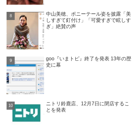
中山美穂、ポニーテール姿を披露「美
しすぎて釘付け」「可愛すぎで眩しす
ぎ」絶賛の声
goo『いまトピ』終了を発表 13年の歴
史に幕
ニトリ鈴鹿店、12月7日に閉店するこ
とを発表