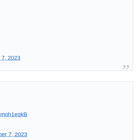
 7, 2023
/01moh1eqkB
er 7, 2023