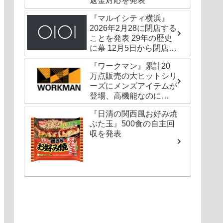
返金対応を発表
『マルイシティ横浜』
2026年2月28に閉店する
ことを発表 29年の歴史
に幕 12月5日から閉店セ
ールも
『ワークマン』累計20
万点販売の大ヒットシリ
ーズにメンズアイテムが
登場、高機能なのに
1000円以下〜の圧倒的
『日清の関西風お好み焼
コスパ
ぶた玉』500食の自主回
収を発表