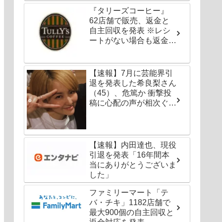
『タリーズコーヒー』
62店舗で販売、返金と
自主回収を発表 ※レシ
ートがない場合も返金対
応可能
【速報】7月に芸能界引
退を発表した希良梨さん
（45）、危篤か 衝撃投
稿に心配の声が相次ぐ
「たくさんの仲間が待っ
てる」「帰ってこないと
駄目だよ」
【速報】内田達也、現役
引退を発表「16年間本
当にありがとうございま
した」
ファミリーマート「テ
バ・チキ」1182店舗で
最大900個の自主回収と