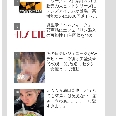
『ワークマン』累計20万点
販売の大ヒットシリーズに
メンズアイテムが登場、高
機能なのに1000円以下〜の
圧倒的コスパ
資生堂「ベネフィーク」一
部商品にエフェドリン混入
の可能性 自主回収を発表
あの日テレジェニックがAV
デビュー！今後は矢埜愛茉
(やのえま)に改名しセクシ
ー女優として活動
元ＡＡＡ浦田直也、どうみ
ても39歳には見えない…驚
き「うわぁ。。。」「可愛
すぎます」