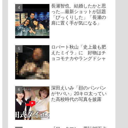
長瀬智也、結婚したかと思
った…最新ショットが話題
「びっくりした」「長瀬の
肩に置く手が気になる」
ロバート秋山「史上最も肥
えたミイラ」に 好物はチ
ョコモナカやラングドシャ
深田えいみ「顔のパンパン
がヤバい」20キロ太ってい
た高校時代の写真を披露