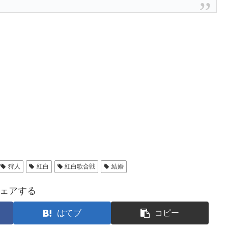
狩人
紅白
紅白歌合戦
結婚
ェアする
はてブ
コピー