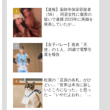
【速報】薬師寺保栄容疑者
（56）、同居女性に傷害の
疑いで逮捕 2015年に再婚を
発表していたが…
【女子バレー】発表「天
使」の１人、20歳で電撃引
退を報告
松屋の「店員の名札」がひ
どい…「世界は本当に寂し
いところになった」と思っ
た→「いやだよおれ」「ク
レームもらったらやだ」
「みんな得しかない」