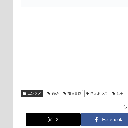
エンタメ
再婚
加藤高道
岡元あつこ
歌手
シ
X
Facebook