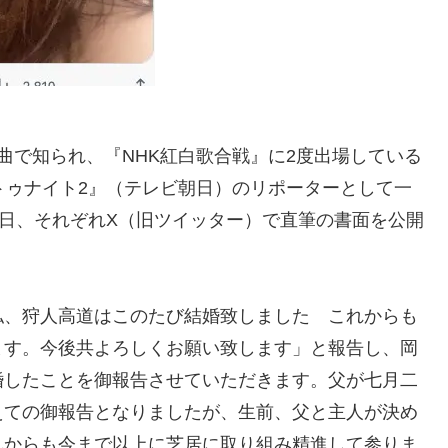
曲で知られ、『NHK紅白歌合戦』に2度出場している
トゥナイト2』（テレビ朝日）のリポーターとして一
7日、それぞれX（旧ツイッター）で直筆の書面を公開
私、狩人高道はこのたび結婚致しました これからも
ます。今後共よろしくお願い致します」と報告し、岡
婚したことを御報告させていただきます。父が七月二
えての御報告となりましたが、生前、父と主人が決め
れからも今まで以上に芝居に取り組み精進して参りま