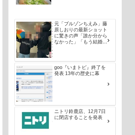
元「ブルゾンちえみ」藤
原しおりの最新ショット
に驚きの声「誰か分から
なかった」「もう結婚し
ちゃいなよ」
goo『いまトピ』終了を
発表 13年の歴史に幕
ニトリ鈴鹿店、12月7日
に閉店することを発表