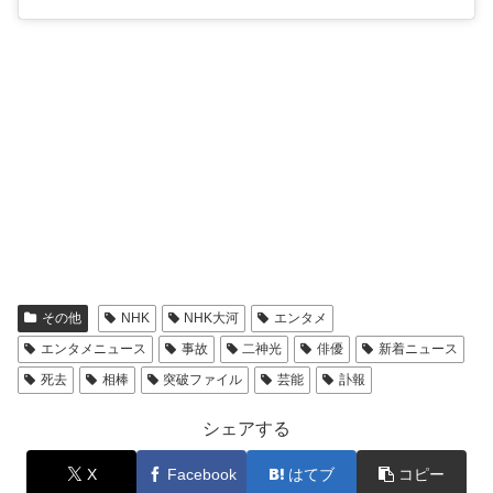
その他
NHK
NHK大河
エンタメ
エンタメニュース
事故
二神光
俳優
新着ニュース
死去
相棒
突破ファイル
芸能
訃報
シェアする
X
Facebook
はてブ
コピー