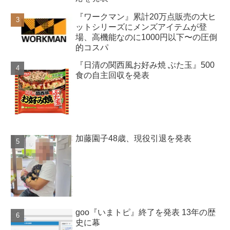
『ワークマン』累計20万点販売の大ヒ
ットシリーズにメンズアイテムが登
場、高機能なのに1000円以下〜の圧倒
的コスパ
『日清の関西風お好み焼 ぶた玉』500
食の自主回収を発表
加藤園子48歳、現役引退を発表
goo『いまトピ』終了を発表 13年の歴
史に幕