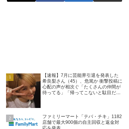
【速報】7月に芸能界引退を発表した
希良梨さん（45）、危篤か 衝撃投稿に
心配の声が相次ぐ「たくさんの仲間が
待ってる」「帰ってこないと駄目だ
よ」
ファミリーマート「テバ・チキ」1182
店舗で最大900個の自主回収と返金対
応を発表