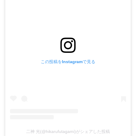
この投稿をInstagramで見る
二神 光(@hikarufutagami)がシェアした投稿