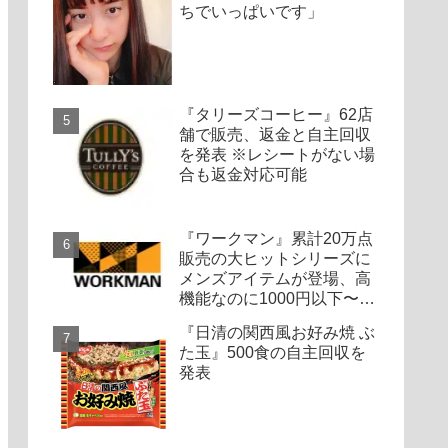
ちでいっぱいです」
『タリーズコーヒー』62店
舗で販売、返金と自主回収
を発表 ※レシートがない場
合も返金対応可能
『ワークマン』累計20万点
販売の大ヒットシリーズに
メンズアイテムが登場、高
機能なのに1000円以下〜の
圧倒的コスパ
『日清の関西風お好み焼 ぶ
た玉』500食の自主回収を
発表