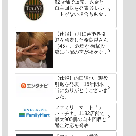
62店舗で販売、返金と
自主回収を発表 ※レシ
ートがない場合も返金対
応可能
【速報】7月に芸能界引
退を発表した希良梨さん
（45）、危篤か 衝撃投
稿に心配の声が相次ぐ
「たくさんの仲間が待っ
てる」「帰ってこないと
駄目だよ」
【速報】内田達也、現役
引退を発表「16年間本
当にありがとうございま
した」
ファミリーマート「テ
バ・チキ」1182店舗で
最大900個の自主回収と
返金対応を発表