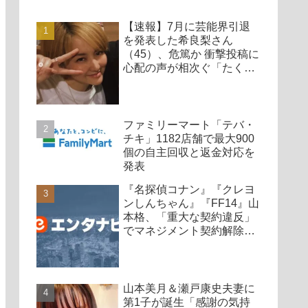
【速報】7月に芸能界引退
を発表した希良梨さん
（45）、危篤か 衝撃投稿に
心配の声が相次ぐ「たくさ
んの仲間が待ってる」「帰
ってこないと駄目だよ」
ファミリーマート「テバ・
チキ」1182店舗で最大900
個の自主回収と返金対応を
発表
『名探偵コナン』『クレヨ
ンしんちゃん』『FF14』山
本格、「重大な契約違反」
でマネジメント契約解除、
廃業も発表
山本美月＆瀬戸康史夫妻に
第1子が誕生「感謝の気持