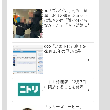
元「ブルゾンちえみ」藤
原しおりの最新ショット
に驚きの声「誰か分から
なかった」「もう結婚し
ちゃいなよ」
goo『いまトピ』終了を
発表 13年の歴史に幕
ニトリ鈴鹿店、12月7日
に閉店することを発表
『タリーズコーヒー』