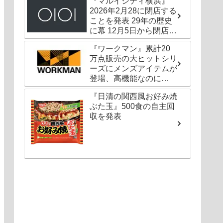
『マルイシティ横浜』
2026年2月28に閉店する
ことを発表 29年の歴史
に幕 12月5日から閉店セ
ールも
『ワークマン』累計20
万点販売の大ヒットシリ
ーズにメンズアイテムが
登場、高機能なのに
1000円以下〜の圧倒的
『日清の関西風お好み焼
コスパ
ぶた玉』500食の自主回
収を発表