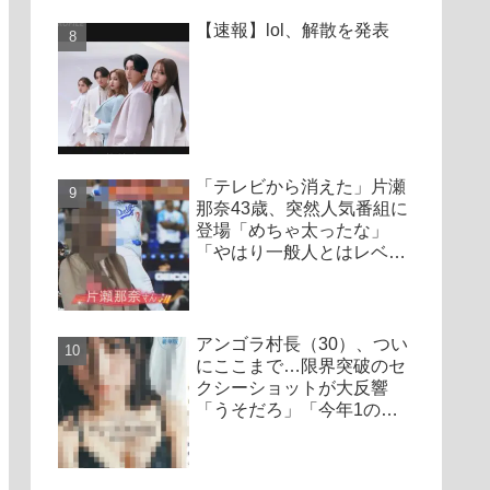
【速報】lol、解散を発表
「テレビから消えた」片瀬
那奈43歳、突然人気番組に
登場「めちゃ太ったな」
「やはり一般人とはレベル
が違う」
アンゴラ村長（30）、つい
にここまで…限界突破のセ
クシーショットが大反響
「うそだろ」「今年1の衝
撃かも」