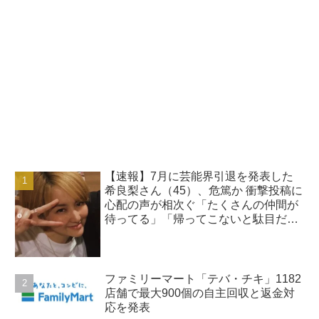
【速報】7月に芸能界引退を発表した
希良梨さん（45）、危篤か 衝撃投稿に
心配の声が相次ぐ「たくさんの仲間が
待ってる」「帰ってこないと駄目だ
よ」
ファミリーマート「テバ・チキ」1182
店舗で最大900個の自主回収と返金対
応を発表