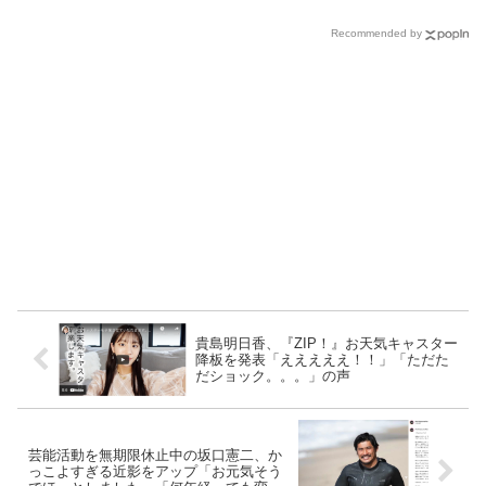
Recommended by
貴島明日香、『ZIP！』お天気キャスター
降板を発表「えええええ！！」「ただた
だショック。。。」の声
芸能活動を無期限休止中の坂口憲二、か
っこよすぎる近影をアップ「お元気そう