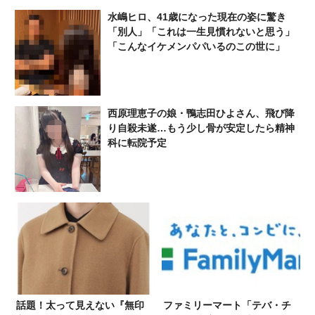
水嶋ヒロ、41歳になった現在の姿に驚き
「別人」「これは一生見慣れないと思う」
「こんなイケメンパパいるのこの世に」
西原理恵子の娘・鴨志田ひよさん、飛び降
り自殺未遂…もう少し骨が安定したら精神
科に転院予定
話題！太って見えない『無印
ファミリーマート「テバ・チ