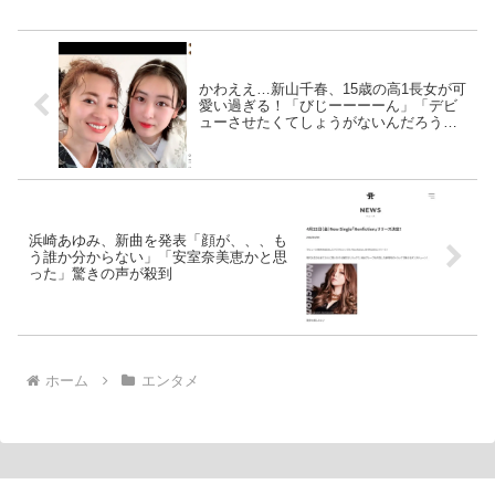
かわええ…新山千春、15歳の高1長女が可
愛い過ぎる！「びじーーーーん」「デビ
ューさせたくてしょうがないんだろう
な」
浜崎あゆみ、新曲を発表「顔が、、、も
う誰か分からない」「安室奈美恵かと思
った」驚きの声が殺到
ホーム
エンタメ