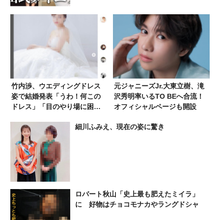
竹内渉、ウエディングドレス
元ジャニーズJr.大東立樹、滝
姿で結婚発表「うわ！何この
沢秀明率いるTO BEへ合流！
ドレス」「目のやり場に困
オフィシャルページも開設
る」お相手は…
細川ふみえ、現在の姿に驚き
ロバート秋山「史上最も肥えたミイラ」
に 好物はチョコモナカやラングドシャ