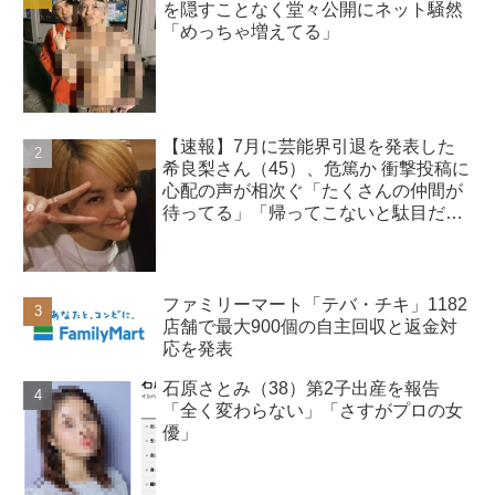
を隠すことなく堂々公開にネット騒然
「めっちゃ増えてる」
【速報】7月に芸能界引退を発表した
希良梨さん（45）、危篤か 衝撃投稿に
心配の声が相次ぐ「たくさんの仲間が
待ってる」「帰ってこないと駄目だ
よ」
ファミリーマート「テバ・チキ」1182
店舗で最大900個の自主回収と返金対
応を発表
石原さとみ（38）第2子出産を報告
「全く変わらない」「さすがプロの女
優」