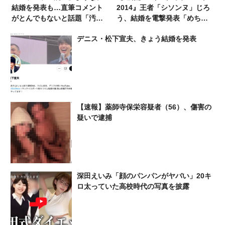
結婚を発表も…直筆コメント
2014』王者「シソンヌ」じろ
がとんでもないと話題「汚す
う、結婚を電撃発表「めちゃ
ぎてもう愛おしい」
くちゃショック」「朝から衝
デニス・松下宣夫、きょう結婚を発表
撃で仕事が手につかん」
【速報】薬師寺保栄容疑者（56）、傷害の
疑いで逮捕
深田えいみ「顔のパンパンがヤバい」20キ
ロ太っていた高校時代の写真を披露