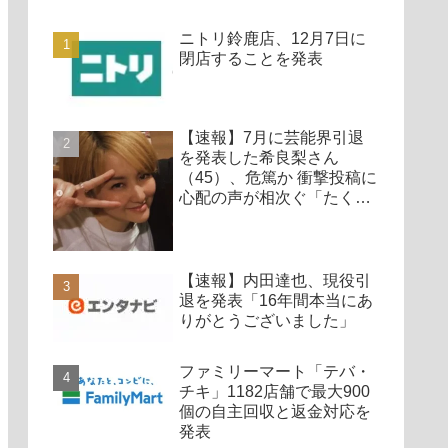
ニトリ鈴鹿店、12月7日に
閉店することを発表
【速報】7月に芸能界引退
を発表した希良梨さん
（45）、危篤か 衝撃投稿に
心配の声が相次ぐ「たくさ
んの仲間が待ってる」「帰
ってこないと駄目だよ」
【速報】内田達也、現役引
退を発表「16年間本当にあ
りがとうございました」
ファミリーマート「テバ・
チキ」1182店舗で最大900
個の自主回収と返金対応を
発表