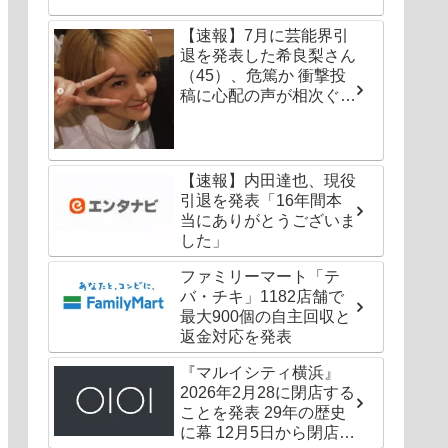
【速報】7月に芸能界引
退を発表した希良梨さん
（45）、危篤か 衝撃投
稿に心配の声が相次ぐ
「たくさんの仲間が待っ
てる」「帰ってこないと
駄目だよ」
【速報】内田達也、現役
引退を発表「16年間本
当にありがとうございま
した」
ファミリーマート「テ
バ・チキ」1182店舗で
最大900個の自主回収と
返金対応を発表
『マルイシティ横浜』
2026年2月28に閉店する
ことを発表 29年の歴史
に幕 12月5日から閉店セ