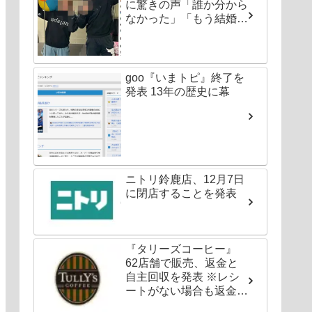
に驚きの声「誰か分から
なかった」「もう結婚し
ちゃいなよ」
goo『いまトピ』終了を
発表 13年の歴史に幕
ニトリ鈴鹿店、12月7日
に閉店することを発表
『タリーズコーヒー』
62店舗で販売、返金と
自主回収を発表 ※レシ
ートがない場合も返金対
応可能