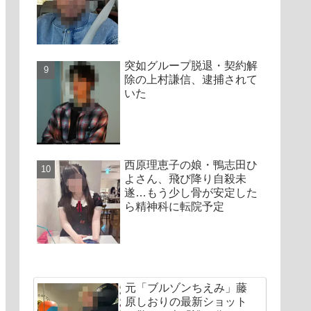
突如グループ脱退・契約解
除の上村謙信、逮捕されて
いた
西原理恵子の娘・鴨志田ひ
よさん、飛び降り自殺未
遂…もう少し骨が安定した
ら精神科に転院予定
元「ブルゾンちえみ」藤
原しおりの最新ショット