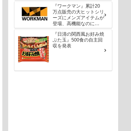
ールも
『ワークマン』累計20
万点販売の大ヒットシリ
ーズにメンズアイテムが
登場、高機能なのに
1000円以下〜の圧倒的
『日清の関西風お好み焼
コスパ
ぶた玉』500食の自主回
収を発表