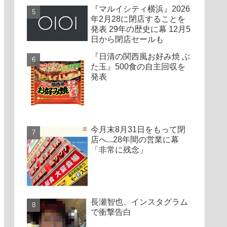
『マルイシティ横浜』2026
年2月28に閉店することを
発表 29年の歴史に幕 12月5
日から閉店セールも
『日清の関西風お好み焼 ぶ
た玉』500食の自主回収を
発表
今月末8月31日をもって閉
店へ...28年間の営業に幕
「非常に残念」
長瀬智也、インスタグラム
で衝撃告白