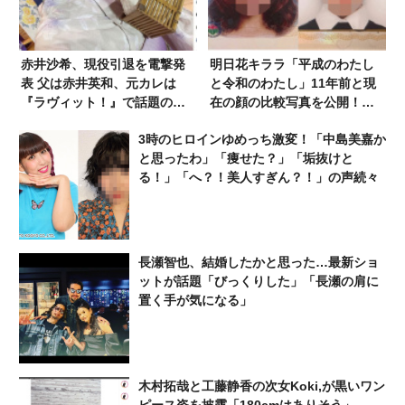
赤井沙希、現役引退を電撃発
明日花キララ「平成のわたし
表 父は赤井英和、元カレは
と令和のわたし」11年前と現
『ラヴィット！』で話題の人
在の顔の比較写真を公開！
気タレント
「どっちも可愛い」「顎尖り
3時のヒロインゆめっち激変！「中島美嘉か
すぎ」「ver. いくつだよ」
と思ったわ」「痩せた？」「垢抜けと
る！」「へ？！美人すぎん？！」の声続々
長瀬智也、結婚したかと思った…最新ショ
ットが話題「びっくりした」「長瀬の肩に
置く手が気になる」
木村拓哉と工藤静香の次女Koki,が黒いワン