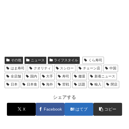
その他
ニュース
ライフスタイル
くら寿司
はま寿司
クオリティ
スシロー
チェーン店
中国
全店舗
国内
大手
寿司
撤退
新着ニュース
日本
日本食
海外
苦戦
話題
輸入
閉店
シェアする
X
Facebook
はてブ
コピー