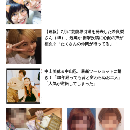
【速報】7月に芸能界引退を発表した希良梨
さん（45）、危篤か 衝撃投稿に心配の声が
相次ぐ「たくさんの仲間が待ってる」「帰
ってこないと駄目だよ」
中山美穂＆中山忍、最新ツーショットに驚
き！「30年経っても昔と変わらぬお二人」
「人気が逆転してしまった」