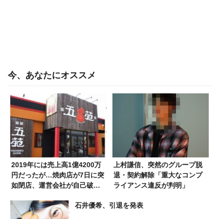
今、あなたにオススメ
2019年には売上高1億4200万
上村謙信、突然のグループ脱
円だったが…焼肉店が7日に突
退・契約解除「重大なコンプ
如閉店、運営会社が自己破産
ライアンス違反が判明」
申請へ…従業員は解雇予定
石井優希、引退を発表
「突然のご報告となり申し訳
ございません」