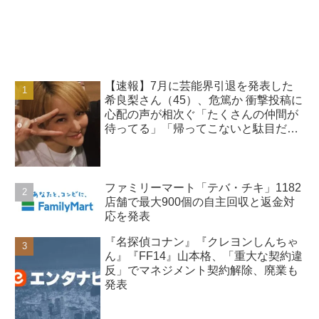
【速報】7月に芸能界引退を発表した
希良梨さん（45）、危篤か 衝撃投稿に
心配の声が相次ぐ「たくさんの仲間が
待ってる」「帰ってこないと駄目だ
よ」
ファミリーマート「テバ・チキ」1182
店舗で最大900個の自主回収と返金対
応を発表
『名探偵コナン』『クレヨンしんちゃ
ん』『FF14』山本格、「重大な契約違
反」でマネジメント契約解除、廃業も
発表