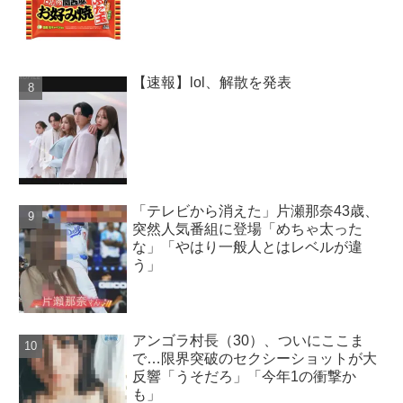
【速報】lol、解散を発表
「テレビから消えた」片瀬那奈43歳、
突然人気番組に登場「めちゃ太った
な」「やはり一般人とはレベルが違
う」
アンゴラ村長（30）、ついにここま
で…限界突破のセクシーショットが大
反響「うそだろ」「今年1の衝撃か
も」