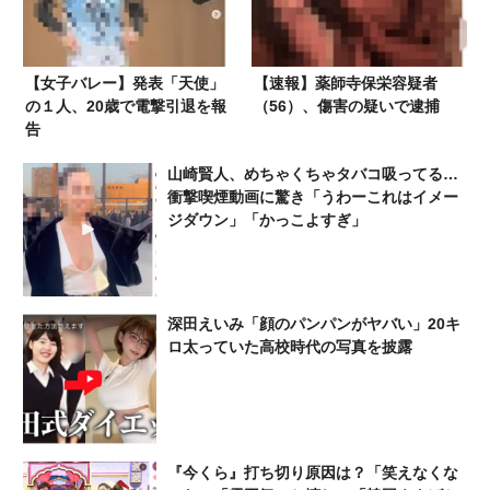
【女子バレー】発表「天使」
【速報】薬師寺保栄容疑者
の１人、20歳で電撃引退を報
（56）、傷害の疑いで逮捕
告
山崎賢人、めちゃくちゃタバコ吸ってる…
衝撃喫煙動画に驚き「うわーこれはイメー
ジダウン」「かっこよすぎ」
深田えいみ「顔のパンパンがヤバい」20キ
ロ太っていた高校時代の写真を披露
『今くら』打ち切り原因は？「笑えなくな