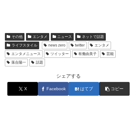
その他
エンタメ
ニュース
ネットで話題
ライフスタイル
news zero
twitter
エンタメ
エンタメニュース
ツイッター
有働由美子
芸能
落合陽一
話題
シェアする
X
Facebook
はてブ
コピー