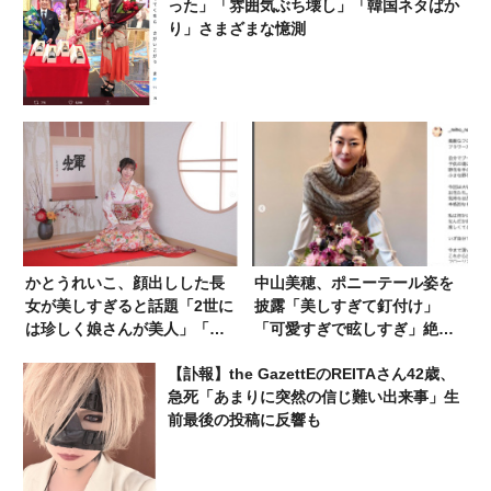
った」「雰囲気ぶち壊し」「韓国ネタばか
り」さまざまな憶測
かとうれいこ、顔出しした長
中山美穂、ポニーテール姿を
女が美しすぎると話題「2世に
披露「美しすぎて釘付け」
は珍しく娘さんが美人」「母
「可愛すぎで眩しすぎ」絶賛
親を超えてる」
の声
【訃報】the GazettEのREITAさん42歳、
急死「あまりに突然の信じ難い出来事」生
前最後の投稿に反響も