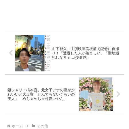
山下智久、主演映画看板前で記念に自撮
り！「遭遇した人が羨ましい」「聖地巡
礼しなきゃ…(使命感」
銀シャリ・橋本直、元女子アナの妻がか
わいいと大反響「とんでもないぐらいの
美人」「めちゃめちゃ可愛いやん」
ホーム
その他