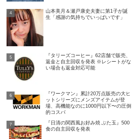
山本美月＆瀬戸康史夫妻に第1子が誕
生「感謝の気持ちでいっぱいです」
『タリーズコーヒー』62店舗で販売、
返金と自主回収を発表 ※レシートがな
い場合も返金対応可能
『ワークマン』累計20万点販売の大ヒ
ットシリーズにメンズアイテムが登
場、高機能なのに1000円以下〜の圧倒
的コスパ
『日清の関西風お好み焼 ぶた玉』500
食の自主回収を発表