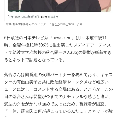
写真は限界集落さんのツイッター「@g_genkai_chan」より
6日放送の日本テレビ系『news zero』(月～木曜午後11
時、金曜午後11時30分)に生出演したメディアアーティス
トで筑波大学准教授の落合陽一さん(35)の髪型が斬新すぎ
るとネットで話題となっている。
落合さんは同番組の火曜パートナーを務めており、キャス
ターの有働由美子と共に政治経済やエンタメなど幅広いニ
ュースに対し、コメントする立場にある。ところが、この
日の落合さんは髪型が今までのナチュラルな感じと違い、
髪型のクセがかなり強めであったため、視聴者が困惑。
「一体、落合氏に何が起こっているんだ…」とネットが騒