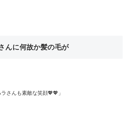
さんに何故か髪の毛が
ハラさんも素敵な笑顔💖💖」