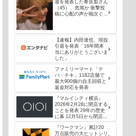
退を発表した希良梨さん
（45）、危篤か 衝撃投
稿に心配の声が相次ぐ
「たくさんの仲間が待っ
てる」「帰ってこないと
駄目だよ」
【速報】内田達也、現役
引退を発表「16年間本
当にありがとうございま
した」
ファミリーマート「テ
バ・チキ」1182店舗で
最大900個の自主回収と
返金対応を発表
『マルイシティ横浜』
2026年2月28に閉店する
ことを発表 29年の歴史
に幕 12月5日から閉店セ
ールも
『ワークマン』累計20
万点販売の大ヒットシリ