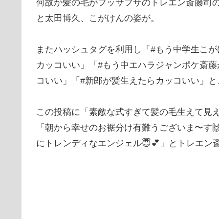
何故か髪の毛がフッサフサのトレエン斎藤司
と太田博久、こがけんの姿が。
またハッシュタグを利用し「#もう中学生こ
カッコいい」「#もう中エハラジャンポケ斎藤
コいい」「#新郎が髪生えたらカッコいい」と
この投稿に「素敵な式すぎて髪の毛生えて見えますね✨
「朝から幸せのお裾分け有難うございま〜す
にトレンディなエンジェル😇💕」とトレエ