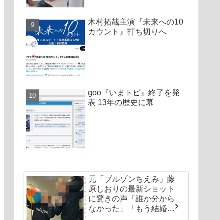
木村拓哉主演『未来への10
カウント』打ち切りへ
goo『いまトピ』終了を発
表 13年の歴史に幕
元「ブルゾンちえみ」藤
原しおりの最新ショット
に驚きの声「誰か分から
なかった」「もう結婚し
ちゃいなよ」