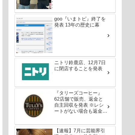
goo『いまトピ』終了を
発表 13年の歴史に幕
ニトリ鈴鹿店、12月7日
に閉店することを発表
『タリーズコーヒー』
62店舗で販売、返金と
自主回収を発表 ※レシ
ートがない場合も返金対
応可能
【速報】7月に芸能界引