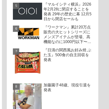
『マルイシティ横浜』2026
年2月28に閉店することを
発表 29年の歴史に幕 12月5
日から閉店セールも
『ワークマン』累計20万点
販売の大ヒットシリーズに
メンズアイテムが登場、高
機能なのに1000円以下〜の
圧倒的コスパ
『日清の関西風お好み焼 ぶ
た玉』500食の自主回収を
発表
加藤園子48歳、現役引退を
発表