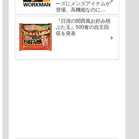
ーズにメンズアイテムが
登場、高機能なのに
1000円以下〜の圧倒的
『日清の関西風お好み焼
コスパ
ぶた玉』500食の自主回
収を発表