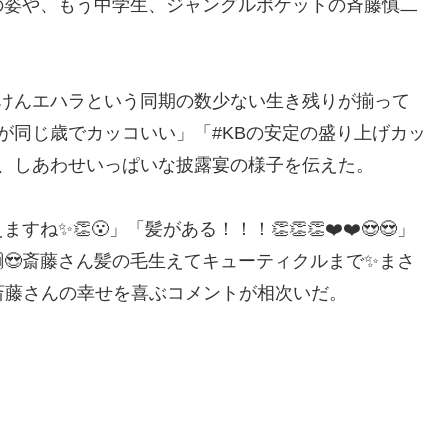
の姿や、もう中学生、ジャングルポケットの斉藤慎二
がけんエハラという同期の数少ない生き残りが揃って
が同じ歳でカッコいい」「#KBの安定の盛り上げカッ
、しあわせいっぱいな披露宴の様子を伝えた。
👏😮」「髪がある！！！👏👏👏❤️❤️😍😍」
😍斎藤さん髪の毛生えてキューティクルまで✨まさ
ン斎藤さんの幸せを喜ぶコメントが相次いだ。