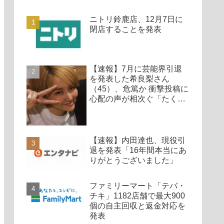
ニトリ鈴鹿店、12月7日に
閉店することを発表
【速報】7月に芸能界引退
を発表した希良梨さん
（45）、危篤か 衝撃投稿に
心配の声が相次ぐ「たくさ
んの仲間が待ってる」「帰
ってこないと駄目だよ」
【速報】内田達也、現役引
退を発表「16年間本当にあ
りがとうございました」
ファミリーマート「テバ・
チキ」1182店舗で最大900
個の自主回収と返金対応を
発表