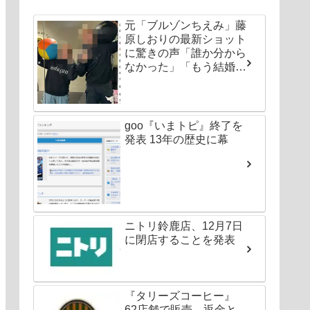
元「ブルゾンちえみ」藤
原しおりの最新ショット
に驚きの声「誰か分から
なかった」「もう結婚し
ちゃいなよ」
goo『いまトピ』終了を
発表 13年の歴史に幕
ニトリ鈴鹿店、12月7日
に閉店することを発表
『タリーズコーヒー』
62店舗で販売、返金と