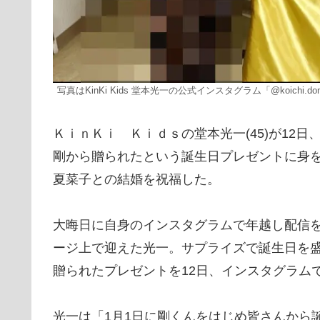
写真はKinKi Kids 堂本光一の公式インスタグラム「@koichi.dom
ＫｉｎＫｉ Ｋｉｄｓの堂本光一(45)が12
剛から贈られたという誕生日プレゼントに身
夏菜子との結婚を祝福した。
大晦日に自身のインスタグラムで年越し配信
ージ上で迎えた光一。サプライズで誕生日を
贈られたプレゼントを12日、インスタグラム
光一は「1月1日に剛くんをはじめ皆さんから