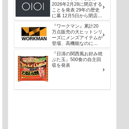
2026年2月28に閉店する
ことを発表 29年の歴史
に幕 12月5日から閉店セ
ールも
『ワークマン』累計20
万点販売の大ヒットシリ
ーズにメンズアイテムが
登場、高機能なのに
1000円以下〜の圧倒的
『日清の関西風お好み焼
コスパ
ぶた玉』500食の自主回
収を発表