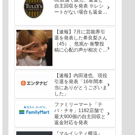
自主回収を発表 ※レシ
ートがない場合も返金対
応可能
【速報】7月に芸能界引
退を発表した希良梨さん
（45）、危篤か 衝撃投
稿に心配の声が相次ぐ
「たくさんの仲間が待っ
てる」「帰ってこないと
駄目だよ」
【速報】内田達也、現役
引退を発表「16年間本
当にありがとうございま
した」
ファミリーマート「テ
バ・チキ」1182店舗で
最大900個の自主回収と
返金対応を発表
『マルイシティ横浜』