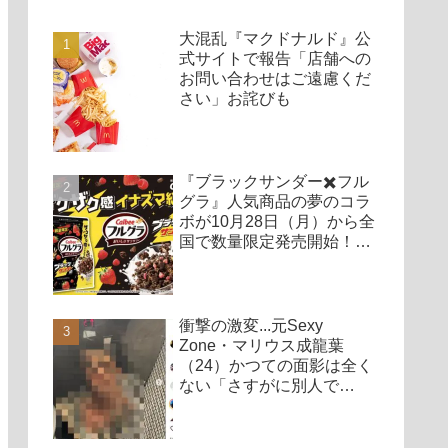
大混乱『マクドナルド』公
式サイトで報告「店舗への
お問い合わせはご遠慮くだ
さい」お詫びも
『ブラックサンダー✖️フル
グラ』人気商品の夢のコラ
ボが10月28日（月）から全
国で数量限定発売開始！
「これ絶対買う」「美味い
予感しかない」
衝撃の激変...元Sexy
Zone・マリウス成龍葉
（24）かつての面影は全く
ない「さすがに別人で
は？」