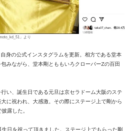
oto_kd_51」より
日、自身の公式インスタグラムを更新。相方である堂本
を包みながら、堂本剛とももいろクローバーZの百田
を行い、誕生日である元旦は京セラドーム大阪のステ
盛大に祝われ、大感激。その際にステージ上で剛から
で披露した。
誕生日を祝って頂きました。ステージ上でもらった剛