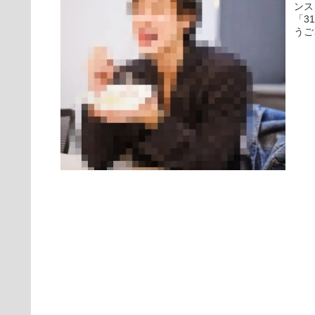
ンス
「3
うご