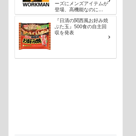
ーズにメンズアイテムが
登場、高機能なのに
1000円以下〜の圧倒的
『日清の関西風お好み焼
コスパ
ぶた玉』500食の自主回
収を発表