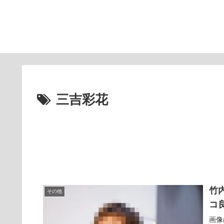
三吉彩花
竹
その他
コ
画像