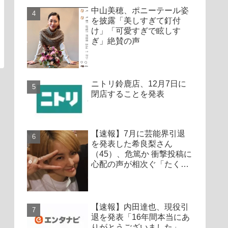
中山美穂、ポニーテール姿
を披露「美しすぎて釘付
け」「可愛すぎで眩しす
ぎ」絶賛の声
ニトリ鈴鹿店、12月7日に
閉店することを発表
【速報】7月に芸能界引退
を発表した希良梨さん
（45）、危篤か 衝撃投稿に
心配の声が相次ぐ「たくさ
んの仲間が待ってる」「帰
ってこないと駄目だよ」
【速報】内田達也、現役引
退を発表「16年間本当にあ
りがとうございました」