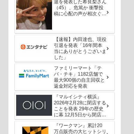
退を発表した希良梨さん
（45）、危篤か 衝撃投
稿に心配の声が相次ぐ
「たくさんの仲間が待っ
てる」「帰ってこないと
駄目だよ」
【速報】内田達也、現役
引退を発表「16年間本
当にありがとうございま
した」
ファミリーマート「テ
バ・チキ」1182店舗で
最大900個の自主回収と
返金対応を発表
『マルイシティ横浜』
2026年2月28に閉店する
ことを発表 29年の歴史
に幕 12月5日から閉店セ
ールも
『ワークマン』累計20
万点販売の大ヒットシリ