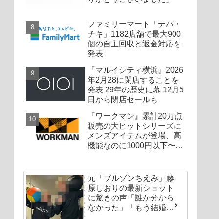
ファミリーマート「テバ・
チキ」1182店舗で最大900
個の自主回収と返金対応を
発表
『マルイシティ横浜』2026
年2月28に閉店することを
発表 29年の歴史に幕 12月5
日から閉店セールも
『ワークマン』累計20万点
販売の大ヒットシリーズに
メンズアイテムが登場、高
機能なのに1000円以下〜の
圧倒的コスパ
元「ブルゾンちえみ」藤
原しおりの最新ショット
に驚きの声「誰か分から
なかった」「もう結婚し
ちゃいなよ」