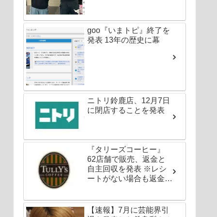
goo『いまトピ』終了を
発表 13年の歴史に幕
ニトリ鈴鹿店、12月7日
に閉店することを発表
『タリーズコーヒー』
62店舗で販売、返金と
自主回収を発表 ※レシ
ートがない場合も返金対
応可能
【速報】7月に芸能界引