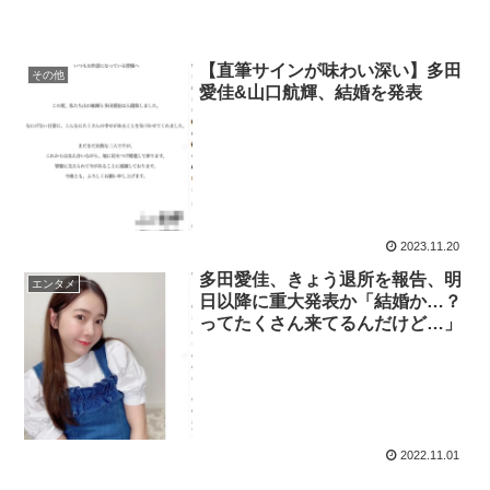
【直筆サインが味わい深い】多田
その他
愛佳&山口航輝、結婚を発表
2023.11.20
多田愛佳、きょう退所を報告、明
エンタメ
日以降に重大発表か「結婚か…？
ってたくさん来てるんだけど…」
2022.11.01