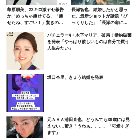
華原朋美、22キロ激ヤセ報告
長瀬智也、結婚したかと思っ
か「めっちゃ痩せてる」「痩
た…最新ショットが話題「び
せたね、すごい！」驚きの声
っくりした」「長瀬の肩に置
が殺到
く手が気になる」
バチェラー4・木下マリア、破局！婚約破棄
を発表「やっぱり欲しいものは自分で買う
人生みたい」
坂口杏里、きょう結婚を発表
元ＡＡＡ浦田直也、どうみても39歳には見
えない…驚き「うわぁ。。。」「可愛すぎ
ます」