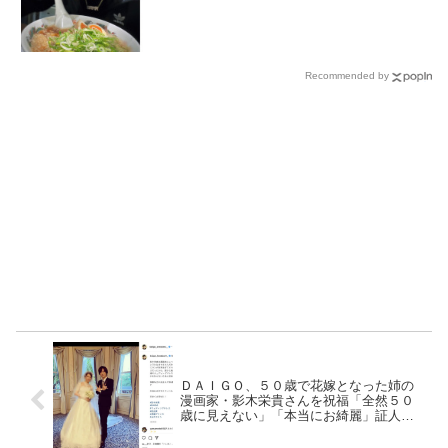
Recommended by
ＤＡＩＧＯ、５０歳で花嫁となった姉の
漫画家・影木栄貴さんを祝福「全然５０
歳に見えない」「本当にお綺麗」証人は
北川景子