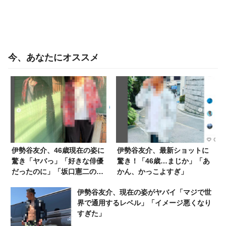
今、あなたにオススメ
伊勢谷友介、46歳現在の姿に
伊勢谷友介、最新ショットに
驚き「ヤバっ」「好きな俳優
驚き！「46歳…まじか」「あ
だったのに」「坂口憲二の方
かん、かっこよすぎ」
が…」
伊勢谷友介、現在の姿がヤバイ「マジで世
界で通用するレベル」「イメージ悪くなり
すぎた」