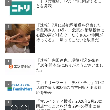
ニトリ鈴鹿店、12月7日に閉店するこ
とを発表
【速報】7月に芸能界引退を発表した
希良梨さん（45）、危篤か 衝撃投稿に
心配の声が相次ぐ「たくさんの仲間が
待ってる」「帰ってこないと駄目だ
よ」
【速報】内田達也、現役引退を発表
「16年間本当にありがとうございまし
た」
ファミリーマート「テバ・チキ」1182
店舗で最大900個の自主回収と返金対
応を発表
『マルイシティ横浜』2026年2月28に
閉店することを発表 29年の歴史に幕