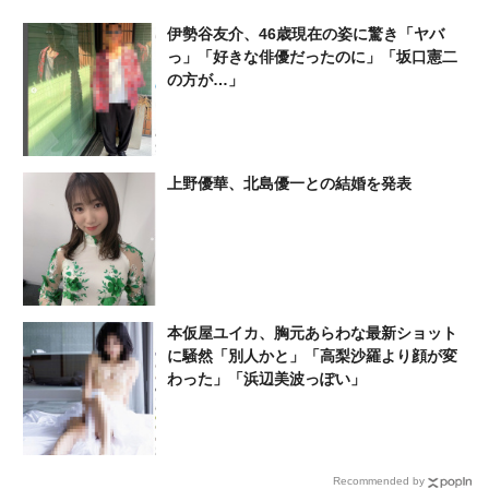
り、芸能界引退の危機だった
伊勢谷友介、46歳現在の姿に驚き「ヤバ
っ」「好きな俳優だったのに」「坂口憲二
の方が…」
上野優華、北島優一との結婚を発表
本仮屋ユイカ、胸元あらわな最新ショット
に騒然「別人かと」「高梨沙羅より顔が変
わった」「浜辺美波っぽい」
Recommended by