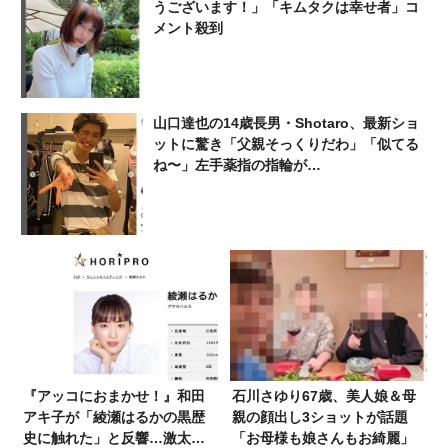
うございます！」「キムタクは幸せ者」コ
メント殺到
山口達也の14歳長男・Shotaro、最新ショ
ットに驚き「父親そっくりだわ」「似てる
ね〜」左手薬指の指輪が…
『アッコにおまかせ！』和田
石川さゆり67歳、美人娘＆母
アキ子が「綾瀬はるかの黒歴
親の顔出し3ショットが話題
史に触れた」と反響…激太
「お母様も娘さんもお綺麗」