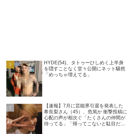
HYDE(54)、タトゥーひしめく上半身
を隠すことなく堂々公開にネット騒然
「めっちゃ増えてる」
【速報】7月に芸能界引退を発表した
希良梨さん（45）、危篤か 衝撃投稿に
心配の声が相次ぐ「たくさんの仲間が
待ってる」「帰ってこないと駄目だ
よ」