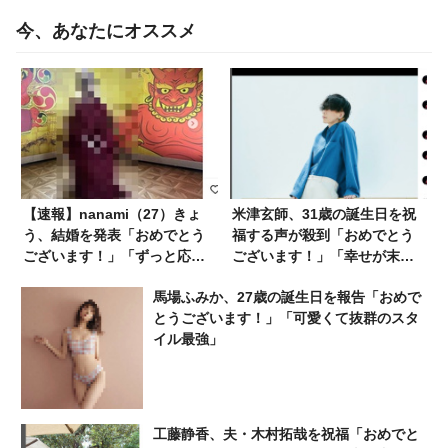
今、あなたにオススメ
【速報】nanami（27）きょ
米津玄師、31歳の誕生日を祝
う、結婚を発表「おめでとう
福する声が殺到「おめでとう
ございます！」「ずっと応援
ございます！」「幸せが末長
する！」
く続くように」
馬場ふみか、27歳の誕生日を報告「おめで
とうございます！」「可愛くて抜群のスタ
イル最強」
工藤静香、夫・木村拓哉を祝福「おめでと