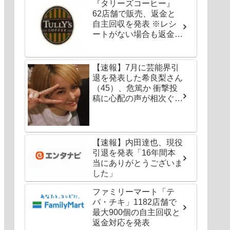
『タリーズコーヒー』
62店舗で販売、返金と
自主回収を発表 ※レシ
ートがない場合も返金対
応可能
【速報】7月に芸能界引
退を発表した希良梨さん
（45）、危篤か 衝撃投
稿に心配の声が相次ぐ
「たくさんの仲間が待っ
てる」「帰ってこないと
駄目だよ」
【速報】内田達也、現役
引退を発表「16年間本
当にありがとうございま
した」
ファミリーマート「テ
バ・チキ」1182店舗で
最大900個の自主回収と
返金対応を発表