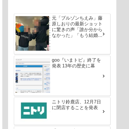
元「ブルゾンちえみ」藤
原しおりの最新ショット
に驚きの声「誰か分から
なかった」「もう結婚し
ちゃいなよ」
goo『いまトピ』終了を
発表 13年の歴史に幕
ニトリ鈴鹿店、12月7日
に閉店することを発表