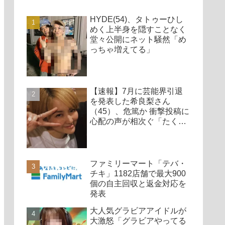
HYDE(54)、タトゥーひし
めく上半身を隠すことなく
堂々公開にネット騒然「め
っちゃ増えてる」
【速報】7月に芸能界引退
を発表した希良梨さん
（45）、危篤か 衝撃投稿に
心配の声が相次ぐ「たくさ
んの仲間が待ってる」「帰
ってこないと駄目だよ」
ファミリーマート「テバ・
チキ」1182店舗で最大900
個の自主回収と返金対応を
発表
大人気グラビアアイドルが
大激怒「グラビアやってる