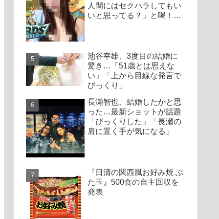
人間にはセクハラしてもい
いと思ってる？」と喝！
「服着れば？」「胸隠せ
ば?」「胸を出してゲーム
実況する意味」
池谷幸雄、3度目の結婚に
驚き…「51歳とは思えな
い」「上から目線な発言で
びっくり」
長瀬智也、結婚したかと思
った…最新ショットが話題
「びっくりした」「長瀬の
肩に置く手が気になる」
『日清の関西風お好み焼 ぶ
た玉』500食の自主回収を
発表