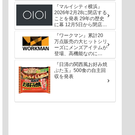
『マルイシティ横浜』
2026年2月28に閉店する
ことを発表 29年の歴史
に幕 12月5日から閉店セ
ールも
『ワークマン』累計20
万点販売の大ヒットシリ
ーズにメンズアイテムが
登場、高機能なのに
1000円以下〜の圧倒的
『日清の関西風お好み焼
コスパ
ぶた玉』500食の自主回
収を発表