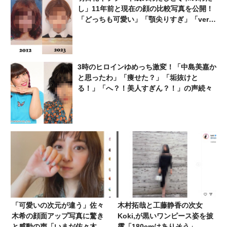
し」11年前と現在の顔の比較写真を公開！
「どっちも可愛い」「顎尖りすぎ」「ver.
いくつだよ」
3時のヒロインゆめっち激変！「中島美嘉か
と思ったわ」「痩せた？」「垢抜けと
る！」「へ？！美人すぎん？！」の声続々
「可愛いの次元が違う」佐々
木村拓哉と工藤静香の次女
木希の顔面アップ写真に驚き
Koki,が黒いワンピース姿を披
と感動の声「いまだ佐々木希
露「180cmはありそう」