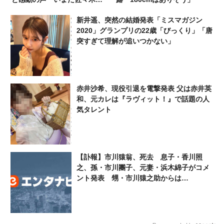
の旦那が渡部なのが理解でき
新井遥、突然の結婚発表「ミスマガジン
ない」
2020」グランプリの22歳「びっくり」「唐
突すぎて理解が追いつかない」
赤井沙希、現役引退を電撃発表 父は赤井英
和、元カレは『ラヴィット！』で話題の人
気タレント
【訃報】市川猿翁、死去 息子・香川照
之、孫・市川團子、元妻・浜木綿子がコメ
ント発表 甥・市川猿之助からは…