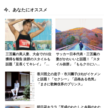
今、あなたにオススメ
三笘薫の美人妻、大会での1位
サッカー日本代表・三笘薫の
獲得を報告 抜群のスタイルも
妻がかわいいと話題！「スタ
話題「足長くてキレイ」「か
イル抜群」「ももクロにいそ
わいすぎる」
う」
香川照之の息子・市川團子(19)がイケメン
と話題！「セクシー」「品格ある色気」
「まさに歌舞伎界のプリンス」
明日花キララ「平成のわたしと令和のわた