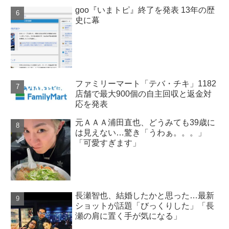
goo『いまトピ』終了を発表 13年の歴
史に幕
ファミリーマート「テバ・チキ」1182
店舗で最大900個の自主回収と返金対
応を発表
元ＡＡＡ浦田直也、どうみても39歳に
は見えない…驚き「うわぁ。。。」
「可愛すぎます」
長瀬智也、結婚したかと思った…最新
ショットが話題「びっくりした」「長
瀬の肩に置く手が気になる」