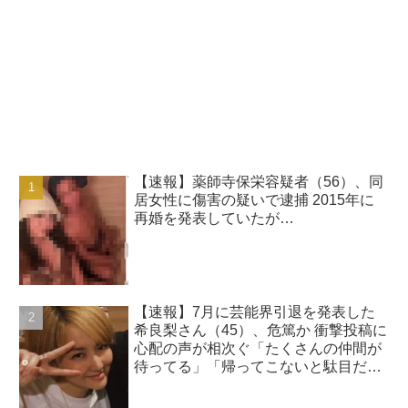
【速報】薬師寺保栄容疑者（56）、同
居女性に傷害の疑いで逮捕 2015年に
再婚を発表していたが…
【速報】7月に芸能界引退を発表した
希良梨さん（45）、危篤か 衝撃投稿に
心配の声が相次ぐ「たくさんの仲間が
待ってる」「帰ってこないと駄目だ
よ」