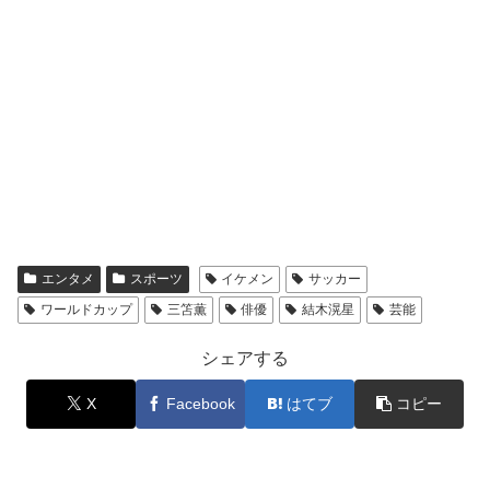
エンタメ
スポーツ
イケメン
サッカー
ワールドカップ
三笘薫
俳優
結木滉星
芸能
シェアする
X
Facebook
はてブ
コピー