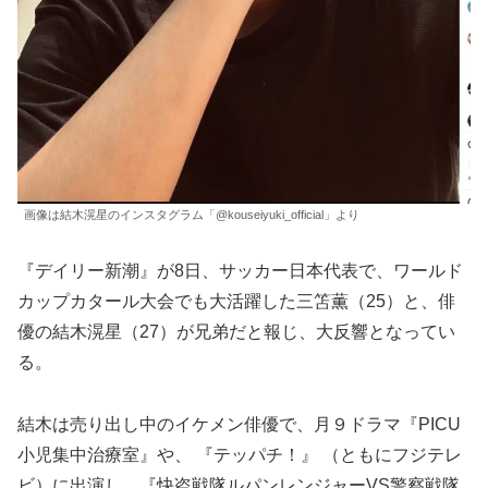
画像は結木滉星のインスタグラム「@kouseiyuki_official」より
『デイリー新潮』が8日、サッカー日本代表で、ワールド
カップカタール大会でも大活躍した三笘薫（25）と、俳
優の結木滉星（27）が兄弟だと報じ、大反響となってい
る。
結木は売り出し中のイケメン俳優で、月９ドラマ『PICU
小児集中治療室』や、 『テッパチ！』 （ともにフジテレ
ビ）に出演し、『快盗戦隊ルパンレンジャーVS警察戦隊