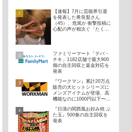
【速報】7月に芸能界引退
を発表した希良梨さん
（45）、危篤か 衝撃投稿に
心配の声が相次ぐ「たくさ
んの仲間が待ってる」「帰
ってこないと駄目だよ」
ファミリーマート「テバ・
チキ」1182店舗で最大900
個の自主回収と返金対応を
発表
『ワークマン』累計20万点
販売の大ヒットシリーズに
メンズアイテムが登場、高
機能なのに1000円以下〜の
圧倒的コスパ
『日清の関西風お好み焼 ぶ
た玉』500食の自主回収を
発表