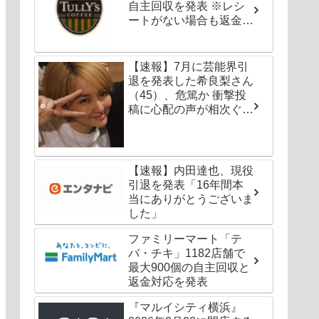
自主回収を発表 ※レシ
ートがない場合も返金対
応可能
【速報】7月に芸能界引
退を発表した希良梨さん
（45）、危篤か 衝撃投
稿に心配の声が相次ぐ
「たくさんの仲間が待っ
てる」「帰ってこないと
駄目だよ」
【速報】内田達也、現役
引退を発表「16年間本
当にありがとうございま
した」
ファミリーマート「テ
バ・チキ」1182店舗で
最大900個の自主回収と
返金対応を発表
『マルイシティ横浜』