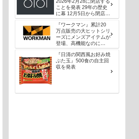
2026年2月28に閉店する
ことを発表 29年の歴史
に幕 12月5日から閉店セ
ールも
『ワークマン』累計20
万点販売の大ヒットシリ
ーズにメンズアイテムが
登場、高機能なのに
1000円以下〜の圧倒的
『日清の関西風お好み焼
コスパ
ぶた玉』500食の自主回
収を発表