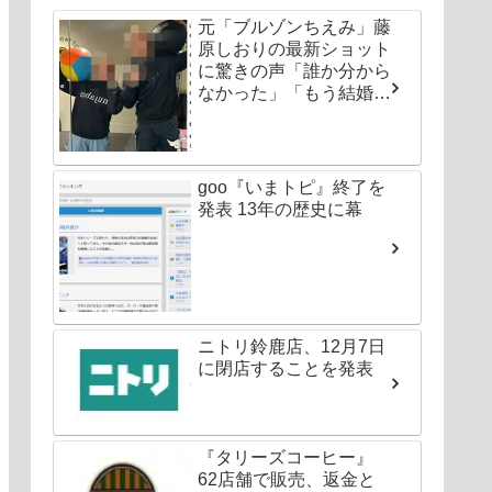
元「ブルゾンちえみ」藤
原しおりの最新ショット
に驚きの声「誰か分から
なかった」「もう結婚し
ちゃいなよ」
goo『いまトピ』終了を
発表 13年の歴史に幕
ニトリ鈴鹿店、12月7日
に閉店することを発表
『タリーズコーヒー』
62店舗で販売、返金と