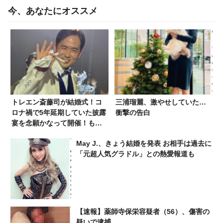
今、あなたにオススメ
トレエン斎藤司が結婚式！コ
三浦瑠麗、激やせしていた…
ロナ禍で5年延期していた披露
衝撃の告白
宴を念願かなって開催！もう
中、ジャンポケ斎藤、エハラ
May J.、きょう結婚を発表 お相手は過去に
マサヒロらが参列
「元超人気グラドル」との熱愛報道も
【速報】薬師寺保栄容疑者（56）、傷害の
疑いで逮捕