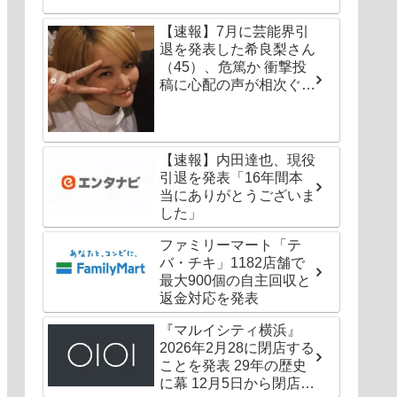
【速報】7月に芸能界引
退を発表した希良梨さん
（45）、危篤か 衝撃投
稿に心配の声が相次ぐ
「たくさんの仲間が待っ
てる」「帰ってこないと
駄目だよ」
【速報】内田達也、現役
引退を発表「16年間本
当にありがとうございま
した」
ファミリーマート「テ
バ・チキ」1182店舗で
最大900個の自主回収と
返金対応を発表
『マルイシティ横浜』
2026年2月28に閉店する
ことを発表 29年の歴史
に幕 12月5日から閉店セ