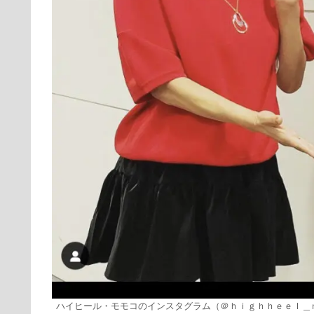
ハイヒール・モモコのインスタグラム（＠ｈｉｇｈｈｅｅｌ＿