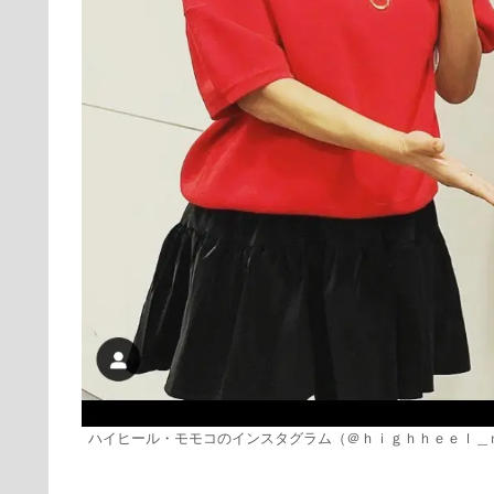
ハイヒール・モモコのインスタグラム（＠ｈｉｇｈｈｅｅｌ＿