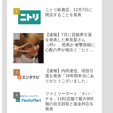
ニトリ鈴鹿店、12月7日に
閉店することを発表
【速報】7月に芸能界引退
を発表した希良梨さん
（45）、危篤か 衝撃投稿に
心配の声が相次ぐ「たくさ
んの仲間が待ってる」「帰
ってこないと駄目だよ」
【速報】内田達也、現役引
退を発表「16年間本当にあ
りがとうございました」
ファミリーマート「テバ・
チキ」1182店舗で最大900
個の自主回収と返金対応を
発表