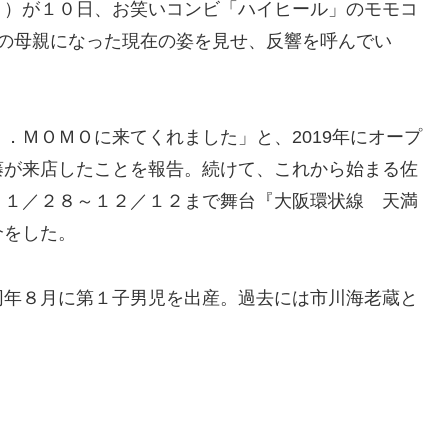
０）が１０日、お笑いコンビ「ハイヒール」のモモコ
子の母親になった現在の姿を見せ、反響を呼んでい
．ＭＯＭＯに来てくれました」と、2019年にオープ
藤が来店したことを報告。続けて、これから始まる佐
１１／２８～１２／１２まで舞台『大阪環状線 天満
介をした。
同年８月に第１子男児を出産。過去には市川海老蔵と