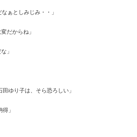
だなぁとしみじみ・・」
大変だからね」
だな」
石田ゆり子は、そら恐ろしい」
納得」