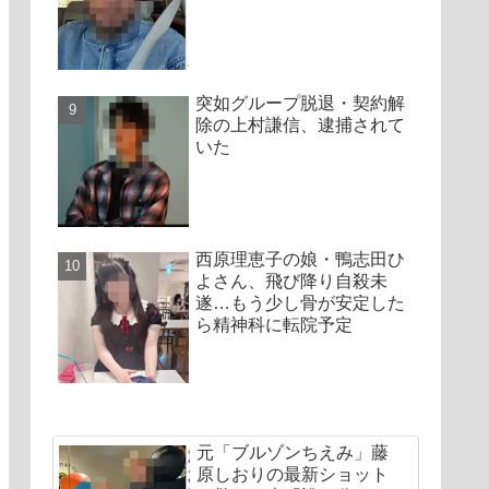
突如グループ脱退・契約解
除の上村謙信、逮捕されて
いた
西原理恵子の娘・鴨志田ひ
よさん、飛び降り自殺未
遂…もう少し骨が安定した
ら精神科に転院予定
元「ブルゾンちえみ」藤
原しおりの最新ショット