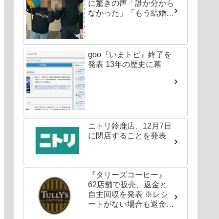
に驚きの声「誰か分から
なかった」「もう結婚し
ちゃいなよ」
goo『いまトピ』終了を
発表 13年の歴史に幕
ニトリ鈴鹿店、12月7日
に閉店することを発表
『タリーズコーヒー』
62店舗で販売、返金と
自主回収を発表 ※レシ
ートがない場合も返金対
応可能