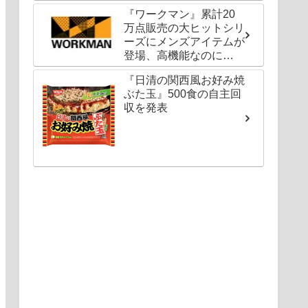
ールも
『ワークマン』累計20
万点販売の大ヒットシリ
ーズにメンズアイテムが
登場、高機能なのに
1000円以下〜の圧倒的
『日清の関西風お好み焼
コスパ
ぶた玉』500食の自主回
収を発表