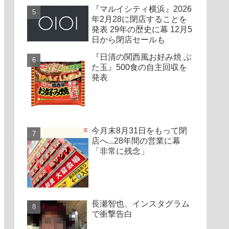
『マルイシティ横浜』2026
年2月28に閉店することを
発表 29年の歴史に幕 12月5
日から閉店セールも
『日清の関西風お好み焼 ぶ
た玉』500食の自主回収を
発表
今月末8月31日をもって閉
店へ...28年間の営業に幕
「非常に残念」
長瀬智也、インスタグラム
で衝撃告白