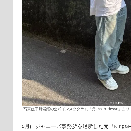
写真は平野紫耀の公式インスタグラム「@sho_h_desyo」より
5月にジャニーズ事務所を退所した元『King&P