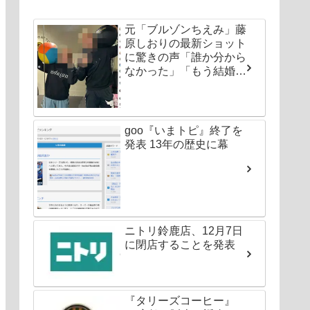
元「ブルゾンちえみ」藤
原しおりの最新ショット
に驚きの声「誰か分から
なかった」「もう結婚し
ちゃいなよ」
goo『いまトピ』終了を
発表 13年の歴史に幕
ニトリ鈴鹿店、12月7日
に閉店することを発表
『タリーズコーヒー』