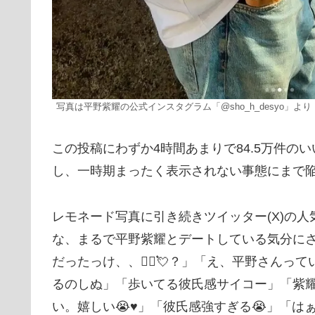
写真は平野紫耀の公式インスタグラム「@sho_h_desyo」より
この投稿にわずか4時間あまりで84.5万件の
し、一時期まったく表示されない事態にまで
レモネード写真に引き続きツイッター(X)の
な、まるで平野紫耀とデートしている気分に
だったっけ、、🤦‍♀️💘？」「え、平野さん
るのしぬ」「歩いてる彼氏感サイコー」「紫
い。嬉しい😭♥️」「彼氏感強すぎる😭」「