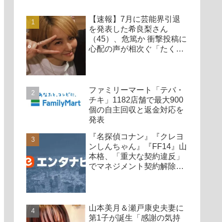
【速報】7月に芸能界引退
を発表した希良梨さん
（45）、危篤か 衝撃投稿に
心配の声が相次ぐ「たくさ
んの仲間が待ってる」「帰
ってこないと駄目だよ」
ファミリーマート「テバ・
チキ」1182店舗で最大900
個の自主回収と返金対応を
発表
『名探偵コナン』『クレヨ
ンしんちゃん』『FF14』山
本格、「重大な契約違反」
でマネジメント契約解除、
廃業も発表
山本美月＆瀬戸康史夫妻に
第1子が誕生「感謝の気持