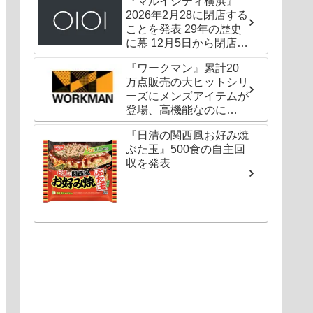
『マルイシティ横浜』
2026年2月28に閉店する
ことを発表 29年の歴史
に幕 12月5日から閉店セ
ールも
『ワークマン』累計20
万点販売の大ヒットシリ
ーズにメンズアイテムが
登場、高機能なのに
1000円以下〜の圧倒的
『日清の関西風お好み焼
コスパ
ぶた玉』500食の自主回
収を発表