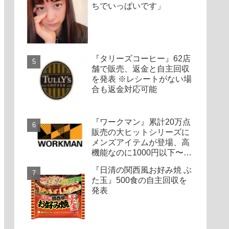
ちでいっぱいです」
『タリーズコーヒー』62店
舗で販売、返金と自主回収
を発表 ※レシートがない場
合も返金対応可能
『ワークマン』累計20万点
販売の大ヒットシリーズに
メンズアイテムが登場、高
機能なのに1000円以下〜の
圧倒的コスパ
『日清の関西風お好み焼 ぶ
た玉』500食の自主回収を
発表