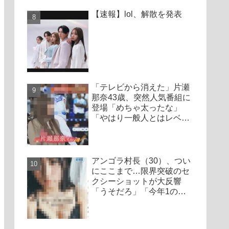
【速報】lol、解散を発表
「テレビから消えた」片瀬
那奈43歳、突然人気番組に
登場「めちゃ太ったな」
「やはり一般人とはレベル
が違う」
アンゴラ村長（30）、つい
にここまで…限界突破のセ
クシーショットが大反響
「うそだろ」「今年1の衝
撃かも」