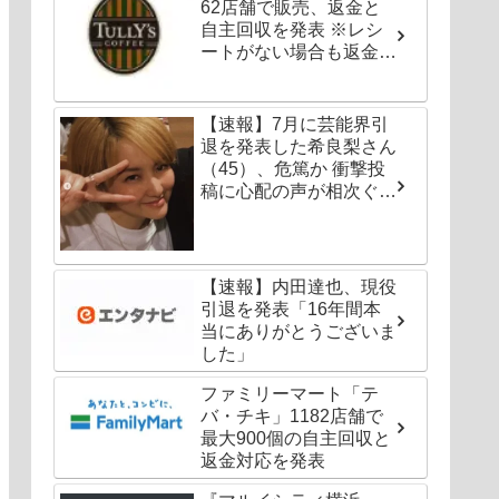
62店舗で販売、返金と
自主回収を発表 ※レシ
ートがない場合も返金対
応可能
【速報】7月に芸能界引
退を発表した希良梨さん
（45）、危篤か 衝撃投
稿に心配の声が相次ぐ
「たくさんの仲間が待っ
てる」「帰ってこないと
駄目だよ」
【速報】内田達也、現役
引退を発表「16年間本
当にありがとうございま
した」
ファミリーマート「テ
バ・チキ」1182店舗で
最大900個の自主回収と
返金対応を発表