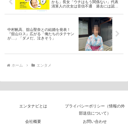
かも」長女「ウチはもう関係ない」代表
清算人の次女は音信不通 過去には認知
症の話も
中村帆高、舘山聖奈との結婚を発表！
『舘山ロス』広がる「俺たちのタテヤン
が…」「ダメだ、泣きそう」
ホーム
エンタメ
エンタナビとは
プライバシーポリシー（情報の外
部送信について）
会社概要
お問い合わせ