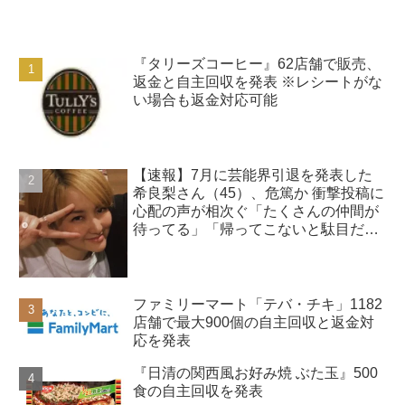
『タリーズコーヒー』62店舗で販売、
返金と自主回収を発表 ※レシートがな
い場合も返金対応可能
【速報】7月に芸能界引退を発表した
希良梨さん（45）、危篤か 衝撃投稿に
心配の声が相次ぐ「たくさんの仲間が
待ってる」「帰ってこないと駄目だ
よ」
ファミリーマート「テバ・チキ」1182
店舗で最大900個の自主回収と返金対
応を発表
『日清の関西風お好み焼 ぶた玉』500
食の自主回収を発表