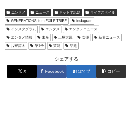
エンタメ
ニュース
ネットで話題
ライフスタイル
GENERATIONS from EXILE TRIBE
instagram
インスタグラム
エンタメ
エンタメニュース
エンタメ情報
出産
土屋太鳳
女優
新着ニュース
片寄涼太
第1子
芸能
話題
シェアする
X
Facebook
はてブ
コピー