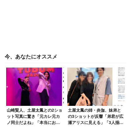
今、あなたにオススメ
山崎賢人、土屋太鳳との2ショ
土屋太鳳の姉・炎伽、妹弟と
ット写真に驚き「元カレ元カ
の3ショットが反響「弟君が広
ノ同士だよね」「本当にお似
瀬アリスに見える」「3人揃っ
合い」
て…」