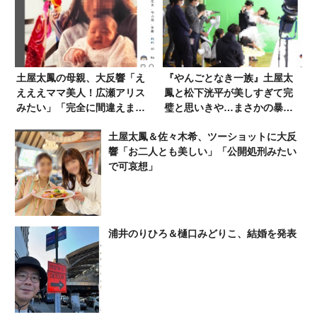
土屋太鳳の母親、大反響「え
『やんごとなき一族』土屋太
えええママ美人！広瀬アリス
鳳と松下洸平が美しすぎて完
みたい」「完全に間違えまし
璧と思いきや…まさかの暴露
た」
に騒然「ウケる」「わろた」
土屋太鳳＆佐々木希、ツーショットに大反
「やんごとなくない」
響「お二人とも美しい」「公開処刑みたい
で可哀想」
浦井のりひろ＆樋口みどりこ、結婚を発表