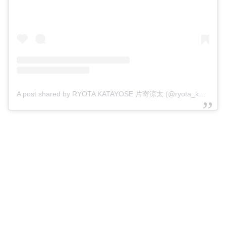
A post shared by RYOTA KATAYOSE 片寄涼太 (@ryota_katayose__official)