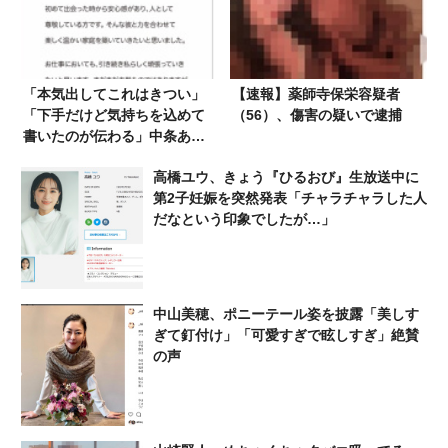
「本気出してこれはきつい」
【速報】薬師寺保栄容疑者
「下手だけど気持ちを込めて
（56）、傷害の疑いで逮捕
書いたのが伝わる」中条あや
み、結婚報告の直筆サインが
高橋ユウ、きょう『ひるおび』生放送中に
話題も…宮沢りえには及ばな
第2子妊娠を突然発表「チャラチャラした人
いか「宮沢りえの離婚報告の
だなという印象でしたが…」
サインを見てみろ」
中山美穂、ポニーテール姿を披露「美しす
ぎて釘付け」「可愛すぎで眩しすぎ」絶賛
の声