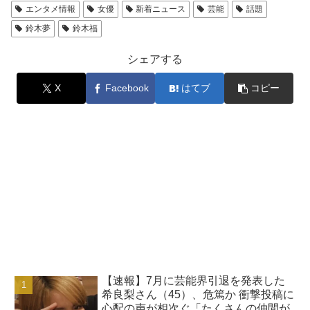
エンタメ情報
女優
新着ニュース
芸能
話題
鈴木夢
鈴木福
シェアする
X
Facebook
はてブ
コピー
【速報】7月に芸能界引退を発表した
希良梨さん（45）、危篤か 衝撃投稿に
心配の声が相次ぐ「たくさんの仲間が