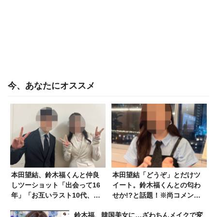
今、あなたにオススメ
本田望結、鈴木福くんと仲良
本田望結「どうぞ」とだけツ
しツーショット「出会って16
イート。鈴木福くんとの匂わ
年」「お互いラスト10代、楽
せか!?と話題！※尚コメント
しみましょ✌️」誕生日に意味
欄は通常運行
鈴木福、韓国美女に…ざわちんメイクで変
深投稿か