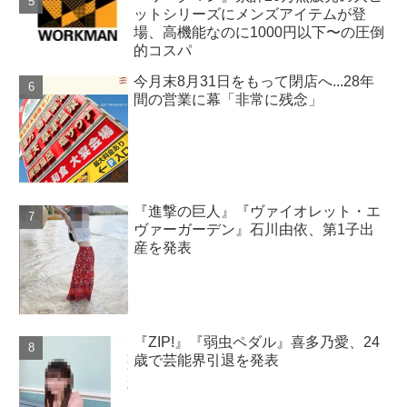
ットシリーズにメンズアイテムが登
場、高機能なのに1000円以下〜の圧倒
的コスパ
今月末8月31日をもって閉店へ...28年
間の営業に幕「非常に残念」
『進撃の巨人』『ヴァイオレット・エ
ヴァーガーデン』石川由依、第1子出
産を発表
『ZIP!』『弱虫ペダル』喜多乃愛、24
歳で芸能界引退を発表