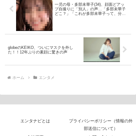
一児の母・多部未華子(34)、顔面どアッ
プ自撮りに「別人」の声…「多部未華子
どこ？」「これが多部未華子って、分か
る人いるの？」
globeのKEIKO、ついにマスクを外し
た！！12年ぶりの素顔に驚きの声
ホーム
エンタメ
エンタナビとは
プライバシーポリシー（情報の外
部送信について）