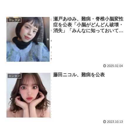
瀬戸あゆみ、難病・脊椎小脳変性
エンタメ
症を公表「小脳がどんどん破壊・
消失」「みんなに知っておいてほ
しい」
2025.02.04
藤田ニコル、難病を公表
エンタメ
2023.10.13