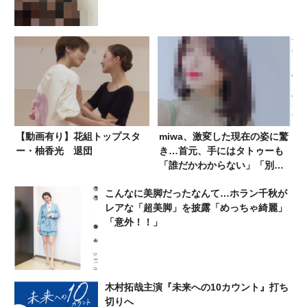
【動画有り】花組トップスタ
miwa、激変した現在の姿に驚
ー・柚香光 退団
き…首元、手にはタトゥーも
「誰だかわからない」「別人
としか思えない」
こんなに美脚だったなんて…ホラン千秋が
レアな「超美脚」を披露「めっちゃ綺麗」
「意外！！」
木村拓哉主演『未来への10カウント』打ち
切りへ