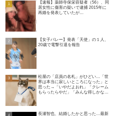
【速報】薬師寺保栄容疑者（56）、同
居女性に傷害の疑いで逮捕 2015年に
再婚を発表していたが…
【女子バレー】発表「天使」の１人、
20歳で電撃引退を報告
松屋の「店員の名札」がひどい…「世
界は本当に寂しいところになった」と
思った→「いやだよおれ」「クレーム
もらったらやだ」「みんな得しかな
い」
長瀬智也、結婚したかと思った…最新