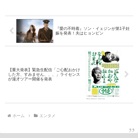
『愛の不時着』ソン・イェジンが第1子妊
娠を発表！夫はヒョンビン
【重大発表】緊急生配信「ご心配おかけ
した方、すみません、、、」ライセンス
が漫才ツアー開催を発表
ホーム
エンタメ