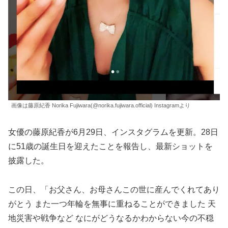
画像は藤原紀香 Norika Fujiwara(@norika.fujiwara.official) Instagramより
女優の藤原紀香が6月29日、インスタグラムを更新。28日
に51歳の誕生日を迎えたことを報告し、最新ショットを
披露した。
この日、「お父さん、お母さんこの世に産んでくれてあり
がとう また一つ年輪を無事に重ねることができました 天
地災害や戦争など なにがどうなるかわからない今の不穏