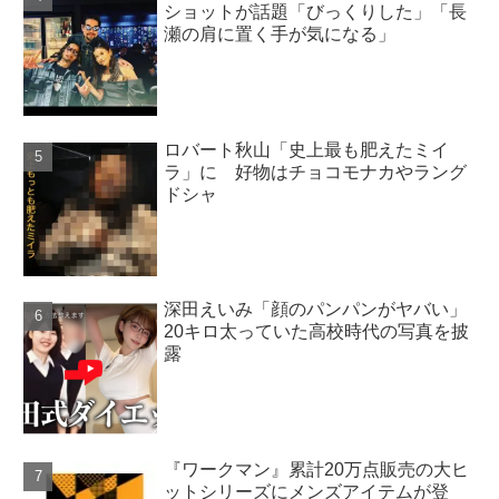
ショットが話題「びっくりした」「長
瀬の肩に置く手が気になる」
ロバート秋山「史上最も肥えたミイ
ラ」に 好物はチョコモナカやラング
ドシャ
深田えいみ「顔のパンパンがヤバい」
20キロ太っていた高校時代の写真を披
露
『ワークマン』累計20万点販売の大ヒ
ットシリーズにメンズアイテムが登