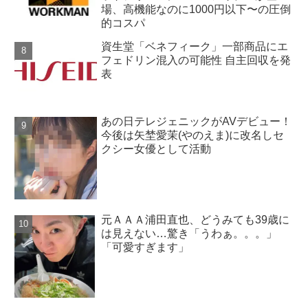
場、高機能なのに1000円以下〜の圧倒
的コスパ
資生堂「ベネフィーク」一部商品にエ
フェドリン混入の可能性 自主回収を発
表
あの日テレジェニックがAVデビュー！
今後は矢埜愛茉(やのえま)に改名しセ
クシー女優として活動
元ＡＡＡ浦田直也、どうみても39歳に
は見えない…驚き「うわぁ。。。」
「可愛すぎます」