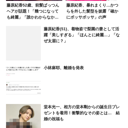
藤原紀香52歳、前髪ぱっつん
藤原紀香、暴れまくり…かつ
ヘアが話題！「幾つになって
らを外した髪型を披露「確か
も綺麗」「誰かわからなかっ
にボッサボッサ」の声
た」「こんな顔だっ
藤原紀香(51)、着物姿で梨園の妻として活
け？？？？」
躍「美しすぎる」「ほんとに綺麗…」「な
ぜ太眉に？」
小林麻耶、離婚を発表
堂本光一、相方の堂本剛からの誕生日プレ
ゼントを着用！衝撃的なその姿とは… 結
婚の祝福も