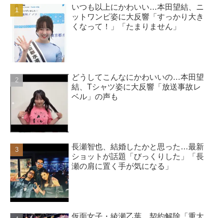
いつも以上にかわいい…本田望結、ニ
ットワンピ姿に大反響「すっかり大き
くなって！」「たまりません」
どうしてこんなにかわいいの…本田望
結、Tシャツ姿に大反響「放送事故レ
ベル」の声も
長瀬智也、結婚したかと思った…最新
ショットが話題「びっくりした」「長
瀬の肩に置く手が気になる」
仮面女子・綾瀬乙葉、契約解除「重大