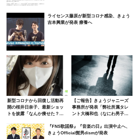
ライセンス藤原が新型コロナ感染、きょう
吉本興業が発表 療養へ
新型コロナから回復し活動再
【ご報告】きょうジャニーズ
開の桜井日奈子、最新ショッ
事務所が発表「弊社所属タレ
トを披露「なんか痩せた？」
ント大橋和也（なにわ男子）
「まだ本調子では無さそう」
が…」
『FNS歌謡祭』『音楽の日』出演中止へ、
「無理しないで」
きょうOfficial髭男dismが発表