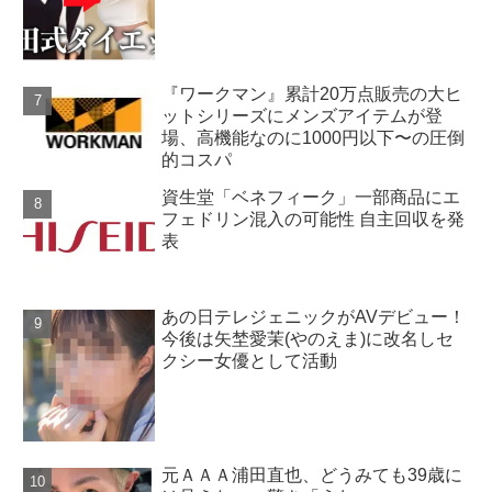
『ワークマン』累計20万点販売の大ヒ
ットシリーズにメンズアイテムが登
場、高機能なのに1000円以下〜の圧倒
的コスパ
資生堂「ベネフィーク」一部商品にエ
フェドリン混入の可能性 自主回収を発
表
あの日テレジェニックがAVデビュー！
今後は矢埜愛茉(やのえま)に改名しセ
クシー女優として活動
元ＡＡＡ浦田直也、どうみても39歳に