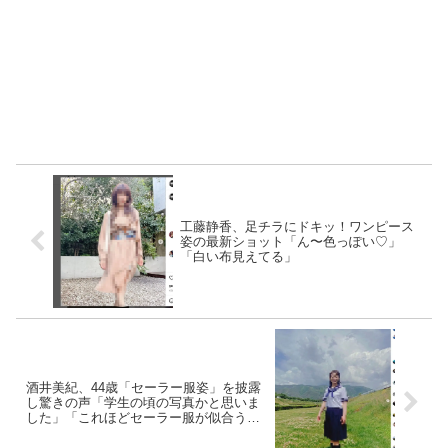
工藤静香、足チラにドキッ！ワンピース
姿の最新ショット「ん〜色っぽい♡」
「白い布見えてる」
酒井美紀、44歳「セーラー服姿」を披露
し驚きの声「学生の頃の写真かと思いま
した」「これほどセーラー服が似合う女
優さんを見たことがない」