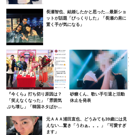
長瀬智也、結婚したかと思った…最新ショ
ットが話題「びっくりした」「長瀬の肩に
置く手が気になる」
『今くら』打ち切り原因は？
砂糖くん、歌い手引退と活動
「笑えなくなった」「雰囲気
休止を発表
ぶち壊し」「韓国ネタばか
り」さまざまな憶測
元ＡＡＡ浦田直也、どうみても39歳には見
えない…驚き「うわぁ。。。」「可愛すぎ
ます」