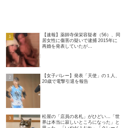
【速報】薬師寺保栄容疑者（56）、同
居女性に傷害の疑いで逮捕 2015年に
再婚を発表していたが…
【女子バレー】発表「天使」の１人、
20歳で電撃引退を報告
松屋の「店員の名札」がひどい…「世
界は本当に寂しいところになった」と
思った→「いやだよおれ」「クレーム