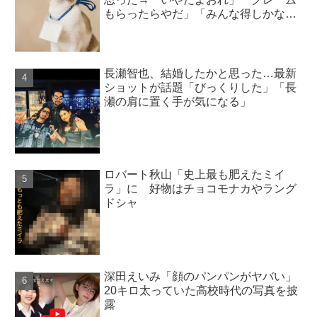
もらったらやだ」「みんな得しかな
い」
長瀬智也、結婚したかと思った…最新
ショットが話題「びっくりした」「長
瀬の肩に置く手が気になる」
ロバート秋山「史上最も肥えたミイ
ラ」に 好物はチョコモナカやラング
ドシャ
深田えいみ「顔のパンパンがヤバい」
20キロ太っていた高校時代の写真を披
露