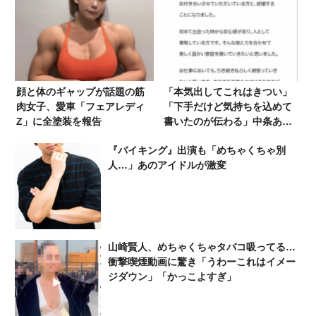
顔と体のギャップが話題の筋
「本気出してこれはきつい」
肉女子、愛車「フェアレディ
「下手だけど気持ちを込めて
Z」に全塗装を報告
書いたのが伝わる」中条あや
み、結婚報告の直筆サインが
『バイキング』出演も「めちゃくちゃ別
話題も…宮沢りえには及ばな
人…」あのアイドルが激変
いか「宮沢りえの離婚報告の
サインを見てみろ」
山崎賢人、めちゃくちゃタバコ吸ってる…
衝撃喫煙動画に驚き「うわーこれはイメー
ジダウン」「かっこよすぎ」