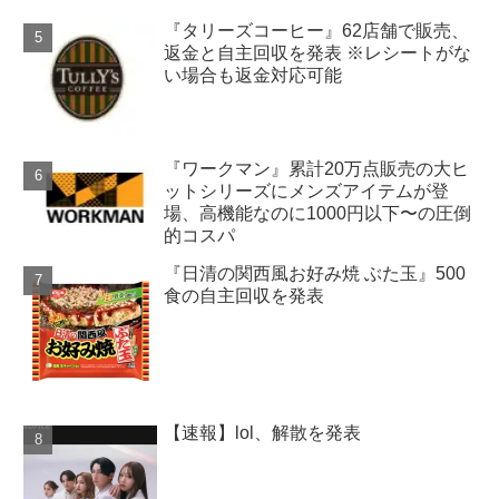
『タリーズコーヒー』62店舗で販売、
返金と自主回収を発表 ※レシートがな
い場合も返金対応可能
『ワークマン』累計20万点販売の大ヒ
ットシリーズにメンズアイテムが登
場、高機能なのに1000円以下〜の圧倒
的コスパ
『日清の関西風お好み焼 ぶた玉』500
食の自主回収を発表
【速報】lol、解散を発表