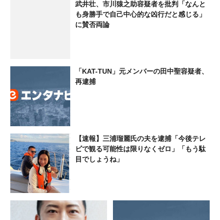
武井壮、市川猿之助容疑者を批判「なんと
な」「美人マネでファン多か
も身勝手で自己中心的な凶行だと感じる」
ったのに…」
に賛否両論
「KAT-TUN」元メンバーの田中聖容疑者、
再逮捕
【速報】三浦瑠麗氏の夫を逮捕「今後テレ
ビで観る可能性は限りなくゼロ」「もう駄
目でしょうね」