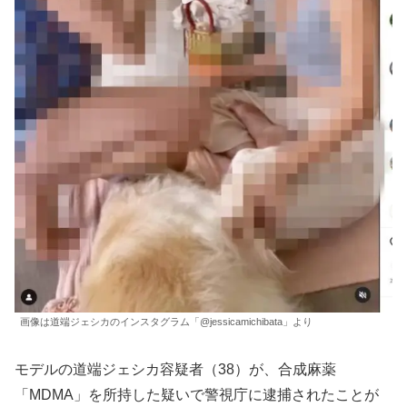
画像は道端ジェシカのインスタグラム「@jessicamichibata」より
モデルの道端ジェシカ容疑者（38）が、合成麻薬
「MDMA」を所持した疑いで警視庁に逮捕されたことが