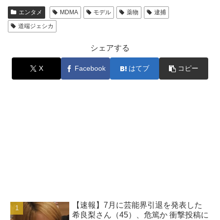
エンタメ
MDMA
モデル
薬物
逮捕
道端ジェシカ
シェアする
X
Facebook
はてブ
コピー
【速報】7月に芸能界引退を発表した
希良梨さん（45）、危篤か 衝撃投稿に