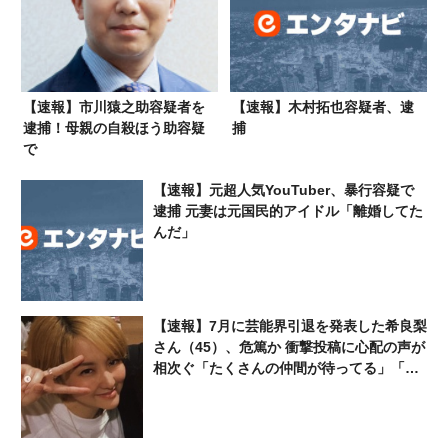
【速報】市川猿之助容疑者を
【速報】木村拓也容疑者、逮
逮捕！母親の自殺ほう助容疑
捕
で
【速報】元超人気YouTuber、暴行容疑で
逮捕 元妻は元国民的アイドル「離婚してた
んだ」
【速報】7月に芸能界引退を発表した希良梨
さん（45）、危篤か 衝撃投稿に心配の声が
相次ぐ「たくさんの仲間が待ってる」「帰
ってこないと駄目だよ」