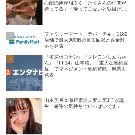
心配の声が相次ぐ「たくさんの仲間が
待ってる」「帰ってこないと駄目だ
よ」
ファミリーマート「テバ・チキ」1182
店舗で最大900個の自主回収と返金対
応を発表
『名探偵コナン』『クレヨンしんちゃ
ん』『FF14』山本格、「重大な契約違
反」でマネジメント契約解除、廃業も
発表
山本美月＆瀬戸康史夫妻に第1子が誕
生「感謝の気持ちでいっぱいです」