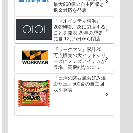
最大900個の自主回収と
返金対応を発表
『マルイシティ横浜』
2026年2月28に閉店する
ことを発表 29年の歴史
に幕 12月5日から閉店セ
ールも
『ワークマン』累計20
万点販売の大ヒットシリ
ーズにメンズアイテムが
登場、高機能なのに
1000円以下〜の圧倒的
『日清の関西風お好み焼
コスパ
ぶた玉』500食の自主回
収を発表