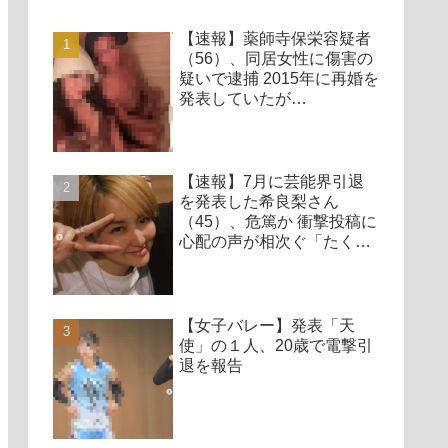
【速報】薬師寺保栄容疑者
（56）、同居女性に傷害の
疑いで逮捕 2015年に再婚を
発表していたが…
【速報】7月に芸能界引退
を発表した希良梨さん
（45）、危篤か 衝撃投稿に
心配の声が相次ぐ「たくさ
んの仲間が待ってる」「帰
ってこないと駄目だよ」
【女子バレー】発表「天
使」の１人、20歳で電撃引
退を報告