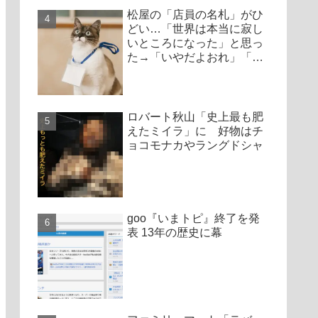
松屋の「店員の名札」がひ
どい…「世界は本当に寂し
いところになった」と思っ
た→「いやだよおれ」「ク
レームもらったらやだ」
「みんな得しかない」
ロバート秋山「史上最も肥
えたミイラ」に 好物はチ
ョコモナカやラングドシャ
goo『いまトピ』終了を発
表 13年の歴史に幕