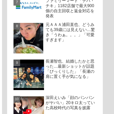
ファミリーマート「テバ・
チキ」1182店舗で最大900
個の自主回収と返金対応を
発表
元ＡＡＡ浦田直也、どうみ
ても39歳には見えない…驚
き「うわぁ。。。」「可愛
すぎます」
長瀬智也、結婚したかと思
った…最新ショットが話題
「びっくりした」「長瀬の
肩に置く手が気になる」
深田えいみ「顔のパンパン
がヤバい」20キロ太ってい
た高校時代の写真を披露