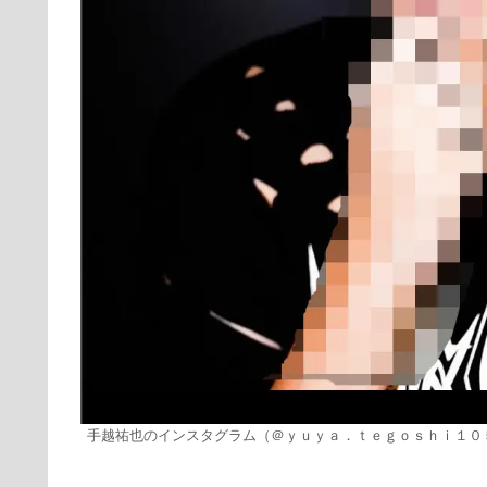
手越祐也のインスタグラム（＠ｙｕｙａ．ｔｅｇｏｓｈｉ１０