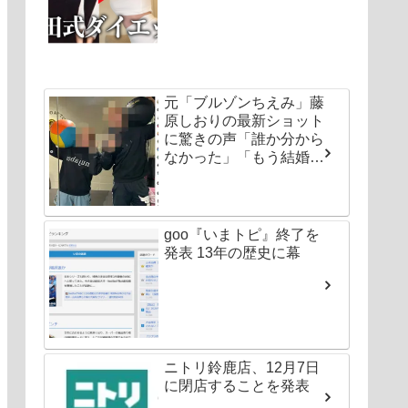
元「ブルゾンちえみ」藤
原しおりの最新ショット
に驚きの声「誰か分から
なかった」「もう結婚し
ちゃいなよ」
goo『いまトピ』終了を
発表 13年の歴史に幕
ニトリ鈴鹿店、12月7日
に閉店することを発表