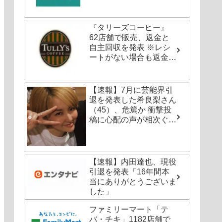
『タリーズコーヒー』
62店舗で販売、返金と
自主回収を発表 ※レシ
ートがない場合も返金対
応可能
【速報】7月に芸能界引
退を発表した希良梨さん
（45）、危篤か 衝撃投
稿に心配の声が相次ぐ
「たくさんの仲間が待っ
てる」「帰ってこないと
駄目だよ」
【速報】内田達也、現役
引退を発表「16年間本
当にありがとうございま
した」
ファミリーマート「テ
バ・チキ」1182店舗で