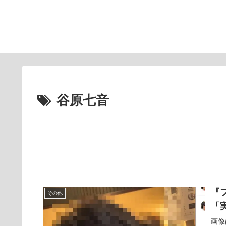
谷原七音
『
その他
「
画像