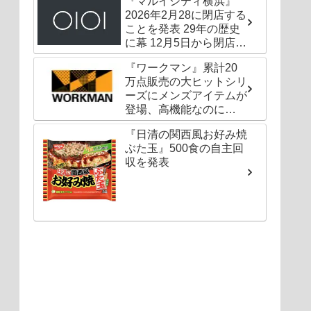
『マルイシティ横浜』
2026年2月28に閉店する
ことを発表 29年の歴史
に幕 12月5日から閉店セ
ールも
『ワークマン』累計20
万点販売の大ヒットシリ
ーズにメンズアイテムが
登場、高機能なのに
1000円以下〜の圧倒的
『日清の関西風お好み焼
コスパ
ぶた玉』500食の自主回
収を発表