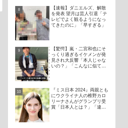
【速報】ダニエルズ、解散
を発表 望月は芸人引退「テ
レビでよく観るようになっ
てきたのに」「早すぎる」
【驚愕】嵐・二宮和也にそ
っくり過ぎるイケメンが発
見され大反響「本人じゃな
いの？」「こんなに似てる
人いるんだ」「ニノよりの
ニノ」京都大学出身の超エ
リートか
『ミス日本 2024』両親とも
にウクライナ人の椎野カロ
リーナさんがグランプリ受
賞「日本人とは？」「違和
感」物議を醸す