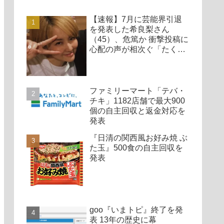
【速報】7月に芸能界引退
を発表した希良梨さん
（45）、危篤か 衝撃投稿に
心配の声が相次ぐ「たくさ
んの仲間が待ってる」「帰
ってこないと駄目だよ」
ファミリーマート「テバ・
チキ」1182店舗で最大900
個の自主回収と返金対応を
発表
『日清の関西風お好み焼 ぶ
た玉』500食の自主回収を
発表
goo『いまトピ』終了を発
表 13年の歴史に幕