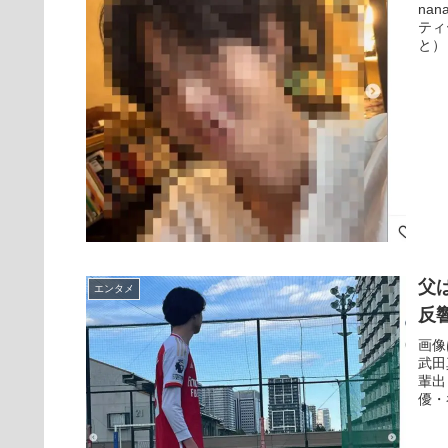
na
ティ
と）
父
エンタメ
反
画像
武田
輩出
優・