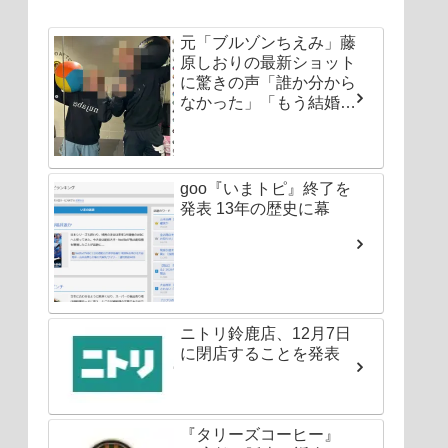
元「ブルゾンちえみ」藤
原しおりの最新ショット
に驚きの声「誰か分から
なかった」「もう結婚し
ちゃいなよ」
goo『いまトピ』終了を
発表 13年の歴史に幕
ニトリ鈴鹿店、12月7日
に閉店することを発表
『タリーズコーヒー』