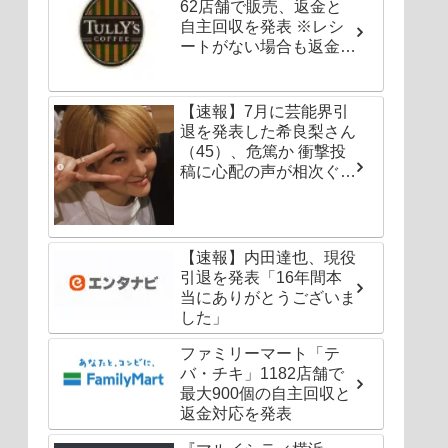
62店舗で販売、返金と
自主回収を発表 ※レシ
ートがない場合も返金対
応可能
【速報】7月に芸能界引
退を発表した希良梨さん
（45）、危篤か 衝撃投
稿に心配の声が相次ぐ
「たくさんの仲間が待っ
てる」「帰ってこないと
駄目だよ」
【速報】内田達也、現役
引退を発表「16年間本
当にありがとうございま
した」
ファミリーマート「テ
バ・チキ」1182店舗で
最大900個の自主回収と
返金対応を発表