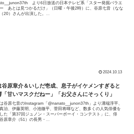
nato__junon37th より6日放送の日本テレビ系「スター発掘バラエ
ー あとは見つかるだけ」（日曜・午後2時）に、谷原七音（なな
（20）さんが出演した。...
2024.10.13
は谷原章介＆いしだ壱成、息子がイケメンすぎると
響「甘いマスクだねー」「お父さんにそっくり」
は谷原七音のInstagram「@nanato__junon37th」より溝端淳平、
真治、伊藤英明、小池徹平、菅田将暉など、数多くの人気俳優を
した「第37回ジュノン・スーパーボーイ・コンテスト」に、俳
谷原章介（51）の長男・...