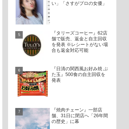
い」「さすがプロの女優」
『タリーズコーヒー』62店
舗で販売、返金と自主回収
を発表 ※レシートがない場
合も返金対応可能
『日清の関西風お好み焼 ぶ
た玉』500食の自主回収を
発表
『焼肉チェーン』一部店
舗、31日に閉店へ「26年間
の歴史」に幕