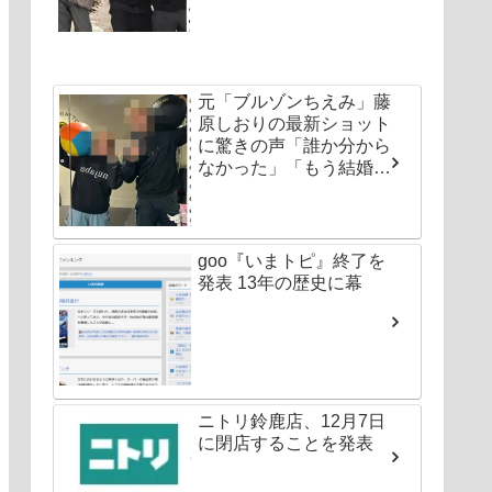
元「ブルゾンちえみ」藤
原しおりの最新ショット
に驚きの声「誰か分から
なかった」「もう結婚し
ちゃいなよ」
goo『いまトピ』終了を
発表 13年の歴史に幕
ニトリ鈴鹿店、12月7日
に閉店することを発表