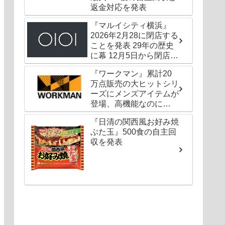
返金対応を発表
『マルイシティ横浜』
2026年2月28に閉店する
ことを発表 29年の歴史
に幕 12月5日から閉店セ
ールも
『ワークマン』累計20
万点販売の大ヒットシリ
ーズにメンズアイテムが
登場、高機能なのに
1000円以下〜の圧倒的
『日清の関西風お好み焼
コスパ
ぶた玉』500食の自主回
収を発表