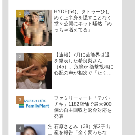
HYDE(54)、タトゥーひし
めく上半身を隠すことなく
堂々公開にネット騒然「め
っちゃ増えてる」
【速報】7月に芸能界引退
を発表した希良梨さん
（45）、危篤か 衝撃投稿に
心配の声が相次ぐ「たくさ
んの仲間が待ってる」「帰
ってこないと駄目だよ」
ファミリーマート「テバ・
チキ」1182店舗で最大900
個の自主回収と返金対応を
発表
石原さとみ（38）第2子出
産を報告「全く変わらな