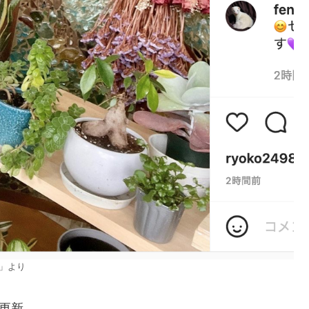
a」より
を更新。