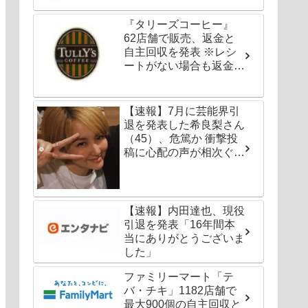
『タリーズコーヒー』
62店舗で販売、返金と
自主回収を発表 ※レシ
ートがない場合も返金対
応可能
【速報】7月に芸能界引
退を発表した希良梨さん
（45）、危篤か 衝撃投
稿に心配の声が相次ぐ
「たくさんの仲間が待っ
てる」「帰ってこないと
駄目だよ」
【速報】内田達也、現役
引退を発表「16年間本
当にありがとうございま
した」
ファミリーマート「テ
バ・チキ」1182店舗で
最大900個の自主回収と