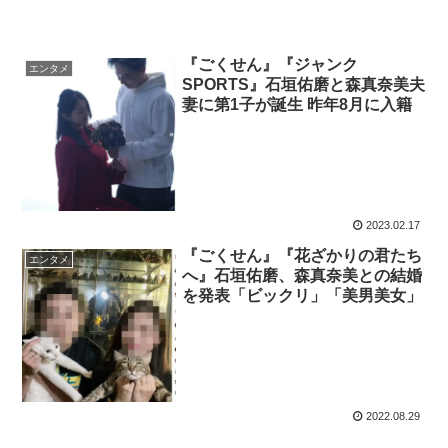
『ごくせん』『ジャンク
エンタメ
SPORTS』石垣佑磨と森真奈美夫
妻に第1子が誕生 昨年8月に入籍
2023.02.17
『ごくせん』『花ざかりの君たち
エンタメ
へ』石垣佑磨、森真奈美との結婚
を発表「ビックリ」「美男美女」
2022.08.29