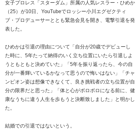
女子プロレス「スターダム」所属の人気レスラー・ひめか
（25）が10日、YouTubeでロッシー小川エグゼクティ
ブ・プロデューサーととも緊急会見を開き、電撃引退を発
表した。
ひめかは引退の理由について「自分が20歳でデビューし
た時に、5年たって納得のいく立ち位置にいたら引退しよ
うともともと決めていた」「5年を振り返ったら、今の自
分が一番輝いているかなって思うので悔いはない」「チャ
ンピオン姿は想像できなくて、良き挑戦者の立ち位置が自
分の限界だと思った」「体と心がボロボロになる前に、健
康なうちに違う人生を歩もうと決断致しました」と明かし
た。
結婚での引退ではないという。