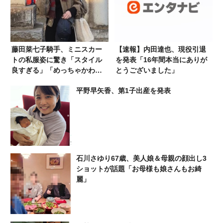
藤田菜七子騎手、ミニスカー
【速報】内田達也、現役引退
トの私服姿に驚き「スタイル
を発表「16年間本当にありが
良すぎる」「めっちゃかわい
とうございました」
い」
平野早矢香、第1子出産を発表
石川さゆり67歳、美人娘＆母親の顔出し3
ショットが話題「お母様も娘さんもお綺
麗」