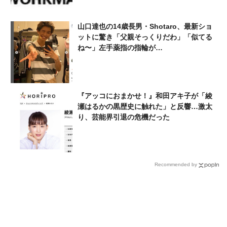
山口達也の14歳長男・Shotaro、最新ショ
ットに驚き「父親そっくりだわ」「似てる
ね〜」左手薬指の指輪が…
『アッコにおまかせ！』和田アキ子が「綾
瀬はるかの黒歴史に触れた」と反響…激太
り、芸能界引退の危機だった
Recommended by