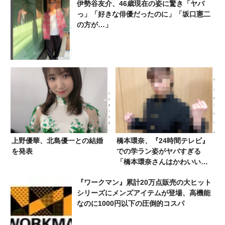
伊勢谷友介、46歳現在の姿に驚き「ヤバ
っ」「好きな俳優だったのに」「坂口憲二
の方が…」
上野優華、北島優一との結婚
橋本環奈、『24時間テレビ』
を発表
での学ラン姿がヤバすぎる
「橋本環奈さんはかわいいだ
けの人じゃない事がわかりま
『ワークマン』累計20万点販売の大ヒット
した」「感動をありがとう」
シリーズにメンズアイテムが登場、高機能
なのに1000円以下の圧倒的コスパ