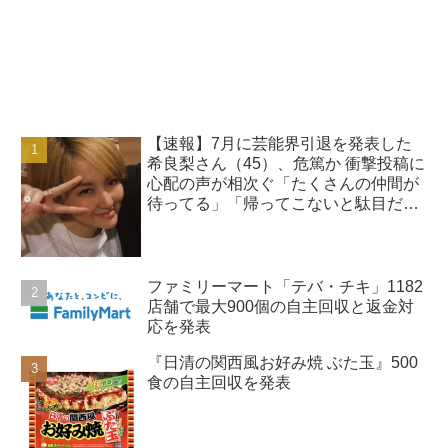
【速報】7月に芸能界引退を発表した
希良梨さん（45）、危篤か 衝撃投稿に
心配の声が相次ぐ「たくさんの仲間が
待ってる」「帰ってこないと駄目だ
よ」
ファミリーマート「テバ・チキ」1182
店舗で最大900個の自主回収と返金対
応を発表
『日清の関西風お好み焼 ぶた玉』500
食の自主回収を発表